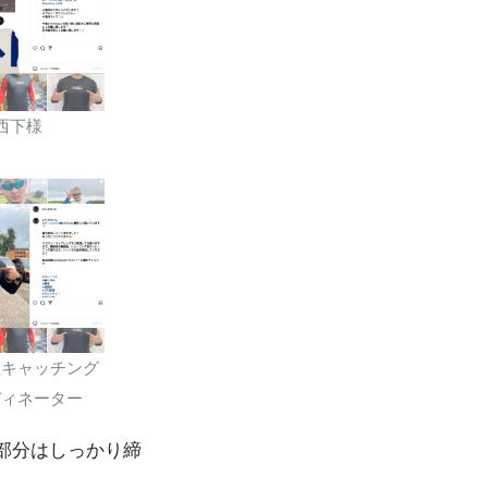
西下様
陸キャッチング
ディネーター
部分はしっかり締