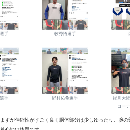
選手
牧秀悟選手
選手
野村佑希選手
緑川大
コー
ますが伸縮性がすごく良く胴体部分は少しゆったり、腕の
着心地は抜群です。