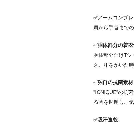
✅
アームコンプレ
肩から手首までの
✅
胴体部分の着衣
胴体部分だけTシ
さ、汗をかいた時
✅
独自の抗菌素材
”IONIQUE
る菌を抑制し、気
✅
吸汗速乾