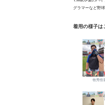
Y.M&co-製
グラマーなど野球
着用の様子はこ
牧秀悟