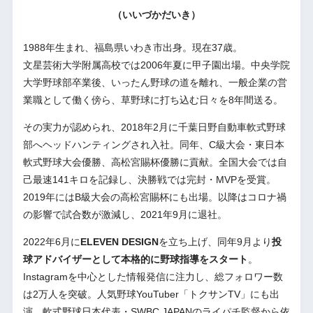
（いいづかだいき）
1988年生まれ、福島県いわき市出身。現在37歳。
文星芸術大学附属高校では2006年夏に甲子園出場。中央学院
大学野球部卒業後、いったん野球の道を離れ、一般企業の営
業職として働く傍ら、草野球に打ち込む日々を8年間送る。
その実力が認められ、2018年2月に千葉日野自動車軟式野球
部へヘッドハンティングされ入社。同年、C級大会・東日本
軟式野球大会優勝、高松宮賜杯優勝に貢献。全国大会では自
己最速141キロを記録し、決勝戦では完封・MVPを受賞。
2019年にはB級大会の高松宮賜杯にも出場。以降はコロナ禍
の影響で試合数が激減し、2021年9月に退社。
2022年6月に
ELEVEN DESIGN
を立ち上げ、同年9月より
投
球アドバイザーとして本格的に野球指導をスタート
。
Instagramを中心とした情報発信に注力し、総フォロワー数
は2万人を突破。人気野球YouTuber「トクサンTV」にも出
演。軟式野球日本代表・SWBC JAPANのライパチ監督から依