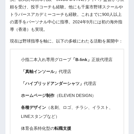
頼を受け、投手コーチも経験。他にも千葉市野球スクールや
トラバースアカデミーコーチも経験。これまでに900人以上
の選手をパーソナル中心に指導。2024年9月には初の海外指
導（香港）も実現。
現在は野球指導を軸に、以下の多岐にわたる活動を展開中：
小指二本入れ専用グローブ
「B-link」
正規代理店
「真軸インソール」
代理店
「ハイブリッドアンダーシャツ」
代理店
ホームページ制作
（ELEVEN DESIGN）
各種デザイン
（名刺、ロゴ、チラシ、イラスト、
LINEスタンプなど）
体育会系特化型の
転職支援