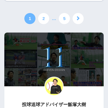
1
2
…
5
投球送球アドバイザー
飯塚大樹