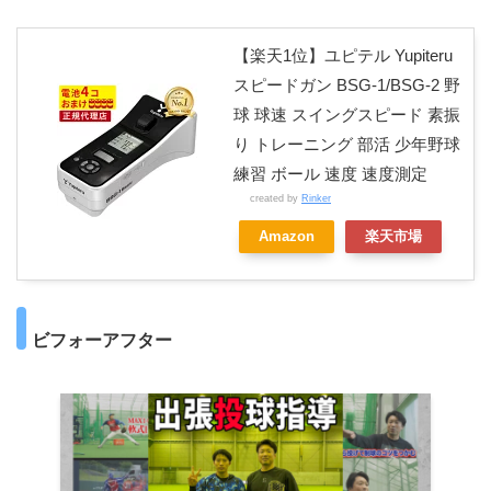
【楽天1位】ユピテル Yupiteru
スピードガン BSG-1/BSG-2 野
球 球速 スイングスピード 素振
り トレーニング 部活 少年野球
練習 ボール 速度 速度測定
created by
Rinker
Amazon
楽天市場
ビフォーアフター