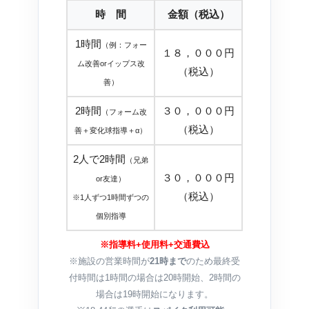
時 間
金額（税込）
1時間
（例：フォー
１８，０００円
ム改善orイップス改
（税込）
善）
2時間
３０，０００円
（フォーム改
（税込）
善＋変化球指導＋α）
2人で2時間
（兄弟
３０，０００円
or友達）
（税込）
※1人ずつ1時間ずつの
個別指導
※指導料+使用料+交通費込
※施設の営業時間が
21時まで
のため最終受
付時間は1時間の場合は20時開始、2時間の
場合は19時開始になります。