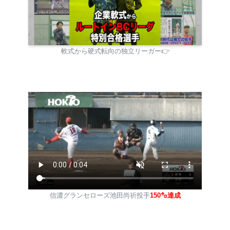
軟式から硬式転向の独立リーガー👉
信濃グランセローズ池田尚祈投手
150㌔達成