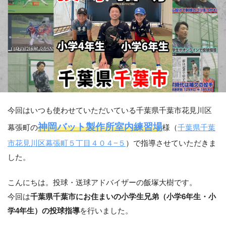
今回はいつも使わせていただいている千葉県千葉市花見川区
神岡バット製作所室内練習場
幕張町の
様（
千葉県千葉
市花見川区幕張町５丁目４０４−５
）で指導させていただきま
した。
こんにちは。投球・送球アドバイザーの飯塚大樹です。
今回は
千葉県千葉市にお住まいの小学生兄弟（小学6年生・小
学4年生）の投球指導
を行いました。