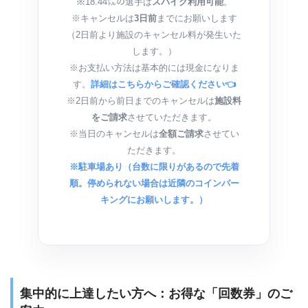
※18.44㍍の選手は
スパイク利用可能
。
※キャンセルは
3日前
までにお願いします
（2日前より施設のキャンセル料が発生いた
します。）
※お支払い方法は基本的には現金になりま
す。
詳細はこちらからご確認ください👈
※2日前から前日までのキャンセルは
施設料
をご請求
させていただきます。
※当日のキャンセルは
全額ご請求
させてい
ただきます。
※駐車場あり（台数に限りがあるので先着
順。停められない場合は近隣のコインパー
キングにお願いします。）
集中的に上達したい方へ：お得な「回数券」のご