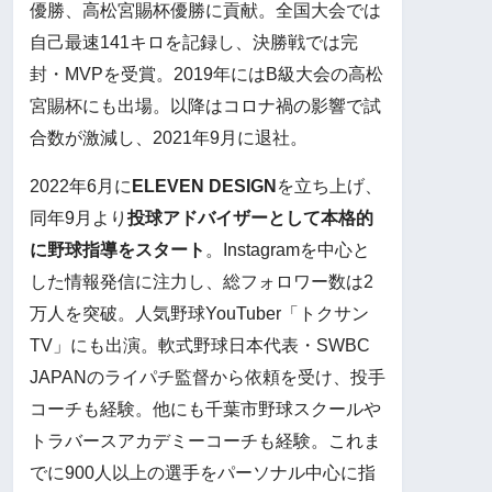
優勝、高松宮賜杯優勝に貢献。全国大会では
自己最速141キロを記録し、決勝戦では完
封・MVPを受賞。2019年にはB級大会の高松
宮賜杯にも出場。以降はコロナ禍の影響で試
合数が激減し、2021年9月に退社。
2022年6月に
ELEVEN DESIGN
を立ち上げ、
同年9月より
投球アドバイザーとして本格的
に野球指導をスタート
。Instagramを中心と
した情報発信に注力し、総フォロワー数は2
万人を突破。人気野球YouTuber「トクサン
TV」にも出演。軟式野球日本代表・SWBC
JAPANのライパチ監督から依頼を受け、投手
コーチも経験。他にも千葉市野球スクールや
トラバースアカデミーコーチも経験。これま
でに900人以上の選手をパーソナル中心に指