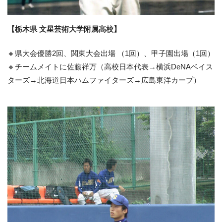
【栃木県 文星芸術大学附属高校】
🔸県大会優勝2回、関東大会出場 （1回）、甲子園出場（1回）
🔸チームメイトに佐藤祥万（高校日本代表→横浜DeNAベイス
ターズ→北海道日本ハムファイターズ→広島東洋カープ）