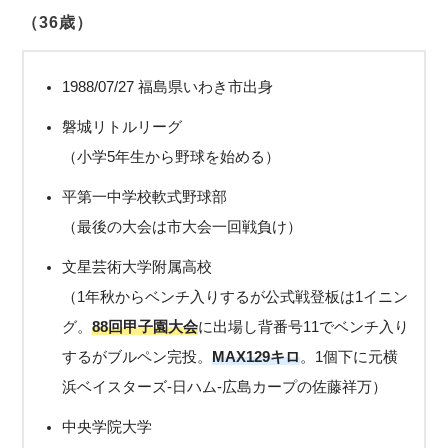
（36歳）
1988/07/27 福島県いわき市出身
磐城リトルリーグ
（小学5年生から野球を始める）
平第一中学校軟式野球部
（最後の大会は市大会一回戦負け）
文星芸術大学附属高校
（1年秋からベンチ入りするが公式戦登板は1イニン
グ。
88回甲子園大会
に出場し背番号11でベンチ入り
するがブルペン完投。
MAX129キロ
。1個下に元横
浜ベイスターズ-日ハム-広島カープの佐藤祥万）
中央学院大学