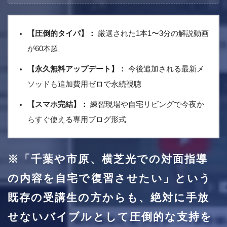
【圧倒的タイパ】：
厳選された1本1〜3分の解説動画
が60本超
【永久無料アップデート】：
今後追加される最新メ
ソッドも追加費用ゼロで永続視聴
【スマホ完結】：
練習現場や自宅リビングで今夜か
らすぐ使える専用ブログ形式
※「千葉や市原、横芝光での対面指導
の内容を自宅で復習させたい」という
既存の受講生の方からも、絶対に手放
せないバイブルとして圧倒的な支持を