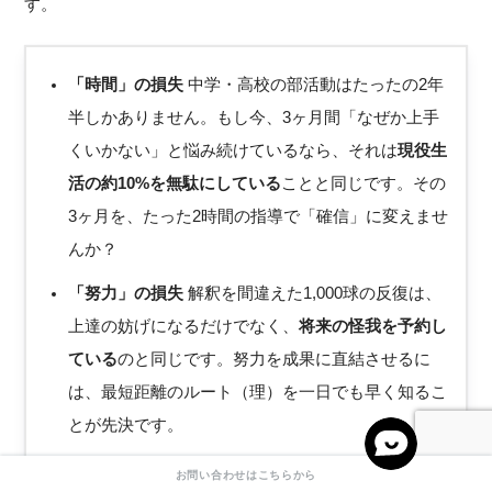
す。
「時間」の損失
中学・高校の部活動はたったの2年
半しかありません。もし今、3ヶ月間「なぜか上手
くいかない」と悩み続けているなら、それは
現役生
活の約10%を無駄にしている
ことと同じです。その
3ヶ月を、たった2時間の指導で「確信」に変えませ
んか？
「努力」の損失
解釈を間違えた1,000球の反復は、
上達の妨げになるだけでなく、
将来の怪我を予約し
ている
のと同じです。努力を成果に直結させるに
は、最短距離のルート（理）を一日でも早く知るこ
とが先決です。
「機会」の損失
一度染み付いたクセを直すには、
お問い合わせはこちらから