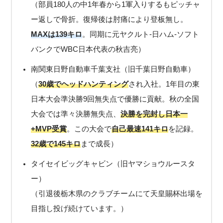
（部員180人の中1年春から1軍入りするもピッチャ
ー返しで骨折。復帰後は肘痛により登板無し。
MAXは139キロ
。同期に元ヤクルト-日ハム-ソフト
バンクでWBC日本代表の秋吉亮）
南関東日野自動車千葉支社（旧千葉日野自動車）
（
30歳でヘッドハンティング
され入社。1年目の東
日本大会準決勝9回無失点で優勝に貢献。秋の全国
大会では準々決勝無失点、
決勝を完封
し
日本一
+MVP受賞
。この大会で
自己最速141キロ
を記録。
32歳で145キロ
まで成長）
タイセイビッグキャビン（旧ヤマショウルースタ
ー）
（引退後栃木県のクラブチームにて天皇賜杯出場を
目指し投げ続けています。）