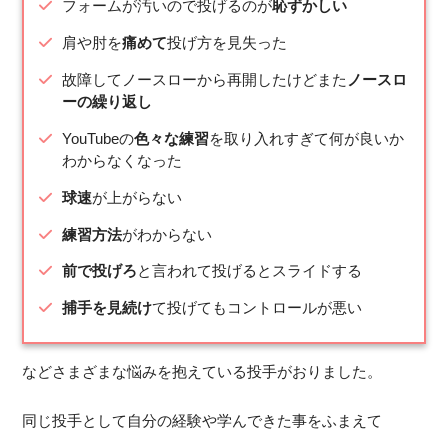
フォームが汚いので投げるのが
恥ずかしい
肩や肘を
痛めて
投げ方を見失った
故障してノースローから再開したけどまた
ノースロ
ーの繰り返し
YouTubeの
色々な練習
を取り入れすぎて何が良いか
わからなくなった
球速
が上がらない
練習方法
がわからない
前で投げろ
と言われて投げるとスライドする
捕手を見続け
て投げてもコントロールが悪い
などさまざまな悩みを抱えている投手がおりました。
同じ投手として自分の経験や学んできた事をふまえて