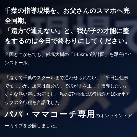
千葉の指導現場を、お父さんのスマホへ完
全同期。
「遠方で通えない」と、我が子の才能に蓋
をするのは今日で終わりにしてください。
全国どこからでも、飯塚大樹の『145km/h設計図』を即座にイ
ンストール。
「遠くて千葉のスクールまで通わせられない」「平日は仕事
で忙しいが、週末は自分の手で我が子を正しく指導したい」
そんな熱い声にお応えし、私の27年間の試行錯誤と16km/hア
ップの全行程を言語化した、
パパ・ママコーチ専用
のオンライン・ア
ーカイブを公開しました。