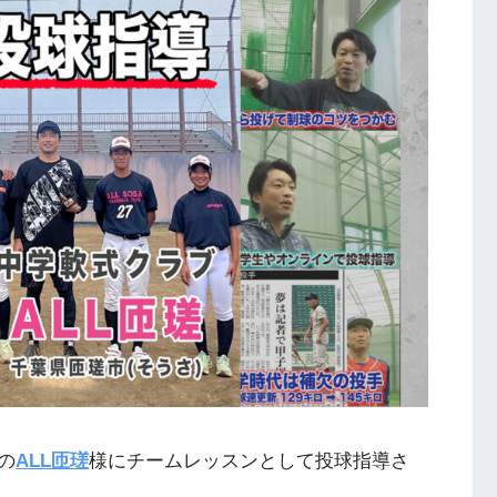
の
ALL匝瑳
様にチームレッスンとして投球指導さ