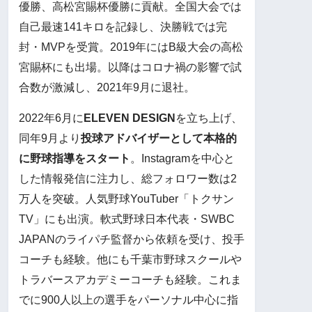
優勝、高松宮賜杯優勝に貢献。全国大会では
自己最速141キロを記録し、決勝戦では完
封・MVPを受賞。2019年にはB級大会の高松
宮賜杯にも出場。以降はコロナ禍の影響で試
合数が激減し、2021年9月に退社。
2022年6月に
ELEVEN DESIGN
を立ち上げ、
同年9月より
投球アドバイザーとして本格的
に野球指導をスタート
。Instagramを中心と
した情報発信に注力し、総フォロワー数は2
万人を突破。人気野球YouTuber「トクサン
TV」にも出演。軟式野球日本代表・SWBC
JAPANのライパチ監督から依頼を受け、投手
コーチも経験。他にも千葉市野球スクールや
トラバースアカデミーコーチも経験。これま
でに900人以上の選手をパーソナル中心に指