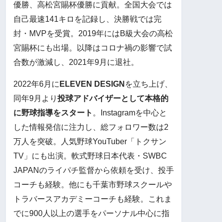
優勝、高松宮賜杯優勝に貢献。全国大会では
自己最速141キロを記録し、決勝戦では完
封・MVPを受賞。2019年にはB級大会の高松
宮賜杯にも出場。以降はコロナ禍の影響で試
合数が激減し、2021年9月に退社。
2022年6月に
ELEVEN DESIGN
を立ち上げ、
同年9月より
投球アドバイザーとして本格的
に野球指導をスタート
。Instagramを中心と
した情報発信に注力し、総フォロワー数は2
万人を突破。人気野球YouTuber「トクサン
TV」にも出演。軟式野球日本代表・SWBC
JAPANのライパチ監督から依頼を受け、投手
コーチも経験。他にも千葉市野球スクールや
トラバースアカデミーコーチも経験。これま
でに900人以上の選手をパーソナル中心に指