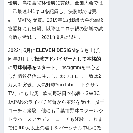
優勝、高松宮賜杯優勝に貢献。全国大会では
自己最速141キロを記録し、決勝戦では完
封・MVPを受賞。2019年にはB級大会の高松
宮賜杯にも出場。以降はコロナ禍の影響で試
合数が激減し、2021年9月に退社。
2022年6月に
ELEVEN DESIGN
を立ち上げ、
同年9月より
投球アドバイザーとして本格的
に野球指導をスタート
。Instagramを中心と
した情報発信に注力し、総フォロワー数は2
万人を突破。人気野球YouTuber「トクサン
TV」にも出演。軟式野球日本代表・SWBC
JAPANのライパチ監督から依頼を受け、投手
コーチも経験。他にも千葉市野球スクールや
トラバースアカデミーコーチも経験。これま
でに900人以上の選手をパーソナル中心に指