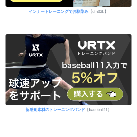
インナートレーニングでお馴染み
【dm03b】
新感覚素材のトレーニングバンド
【baseball11】