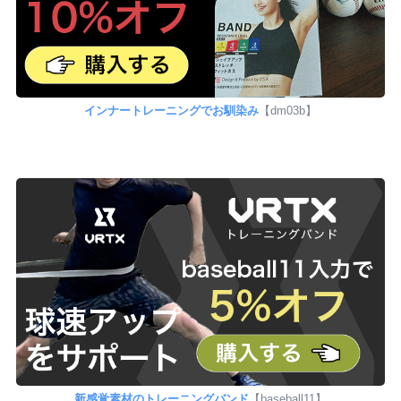
インナートレーニングでお馴染み
【dm03b】
新感覚素材のトレーニングバンド
【baseball11】