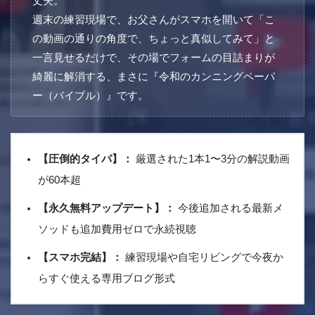
丈夫。
週末の練習現場で、お父さんがスマホを開いて「こ
の動画の通りの角度で、ちょっと真似してみて」と
一言見せるだけで、その場でフォームの目詰まりが
綺麗に解消する、まさに『令和のカンニングペーパ
ー（バイブル）』です。
【圧倒的タイパ】：
厳選された1本1〜3分の解説動画
が60本超
【永久無料アップデート】：
今後追加される最新メ
ソッドも追加費用ゼロで永続視聴
【スマホ完結】：
練習現場や自宅リビングで今夜か
らすぐ使える専用ブログ形式