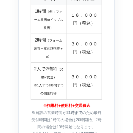
1時間
（例：フォ
１８，０００
ーム改善orイップス
円（税込）
改善）
2時間
（フォーム
３０，０００
改善＋変化球指導＋
円（税込）
α）
2人で2時間
（兄
３０，０００
弟or友達）
円（税込）
※1人ずつ1時間ずつ
の個別指導
※指導料+使用料+交通費込
※施設の営業時間が
21時まで
のため最終
受付時間は1時間の場合は20時開始、2時
間の場合は19時開始になります。