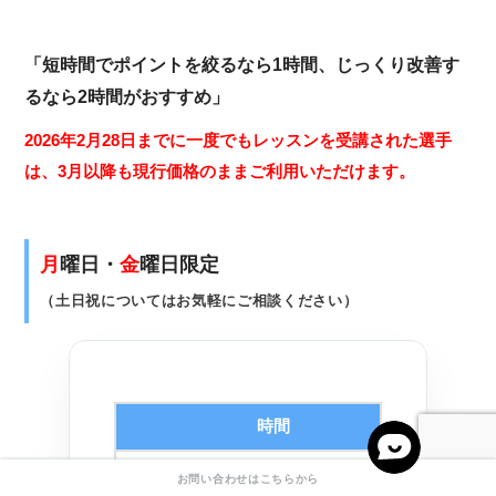
「短時間でポイントを絞るなら1時間、じっくり改善す
るなら2時間がおすすめ」
2026年2月28日までに一度でもレッスンを受講された選手
は、3月以降も現行価格のままご利用いただけます。
月
曜日・
金
曜日限定
（土日祝についてはお気軽にご相談ください）
時間
1時間
１８，
（例：フォーム改善orイップス改善）
お問い合わせはこちらから