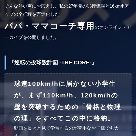
そんな熱い声にお応えし、私の27年間の試行錯誤と16km/hア
ップの全行程を言語化した、
パパ・ママコーチ専用
のオンライン・ア
ーカイブを公開しました。
『逆転の投球設計図 -THE CORE-』
球速100km/hに届かない小学生
が、まず110km/h、120km/hの
壁を突破するための「骨格と物理
の理」をすべてこの中に格納。
動画を長々と見て学習するのが苦手なお子様でも大