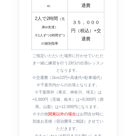
通費
α）
2人で2時間
（兄
３５，０００
弟or友達）
円（税込）+交
※1人ずつ1時間ずつ
通費
の個別指導
ご指定いただいた場所に行かせていただ
き一緒に練習を行う1対1の出張レッスン
となります。
※交通費（1km22円+高速代+駐車場代）
※千葉市内からの出張となります。
※千葉県外（東京、神奈川、埼玉）は
+5,000円（茨城、栃木）は+8,000円（群
馬、山梨）は+12,000円になります。
※その他
関東以外の場合
はお問合せ時に
別途お見積（宿泊費等ご相談）させてい
ただきます。
※キャンセルは前日までお願いします