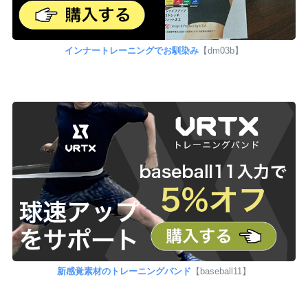
インナートレーニングでお馴染み
【dm03b】
新感覚素材のトレーニングバンド
【baseball11】