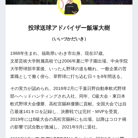
投球送球アドバイザー
飯塚大樹
（いいづかだいき）
1988年生まれ、福島県いわき市出身。現在37歳。
文星芸術大学附属高校では2006年夏に甲子園出場。中央学院
大学野球部卒業後、いったん野球の道を離れ、一般企業の営
業職として働く傍ら、草野球に打ち込む日々を8年間送る。
その実力が認められ、2018年2月に千葉日野自動車軟式野球
部へヘッドハンティングされ入社。同年、C級大会・東日本
軟式野球大会優勝、高松宮賜杯優勝に貢献。全国大会では自
己最速141キロを記録し、決勝戦では完封・MVPを受賞。
2019年にはB級大会の高松宮賜杯にも出場。以降はコロナ禍
の影響で試合数が激減し、2021年9月に退社。