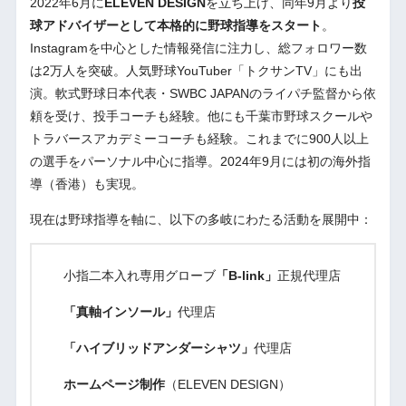
2022年6月に
ELEVEN DESIGN
を立ち上げ、同年9月より
投
球アドバイザーとして本格的に野球指導をスタート
。
Instagramを中心とした情報発信に注力し、総フォロワー数
は2万人を突破。人気野球YouTuber「トクサンTV」にも出
演。軟式野球日本代表・SWBC JAPANのライパチ監督から依
頼を受け、投手コーチも経験。他にも千葉市野球スクールや
トラバースアカデミーコーチも経験。これまでに900人以上
の選手をパーソナル中心に指導。2024年9月には初の海外指
導（香港）も実現。
現在は野球指導を軸に、以下の多岐にわたる活動を展開中：
小指二本入れ専用グローブ
「B-link」
正規代理店
「真軸インソール」
代理店
「ハイブリッドアンダーシャツ」
代理店
ホームページ制作
（ELEVEN DESIGN）