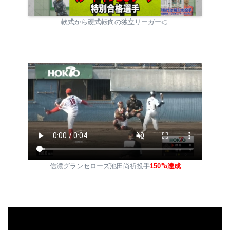
軟式から硬式転向の独立リーガー👉
信濃グランセローズ池田尚祈投手
150㌔達成