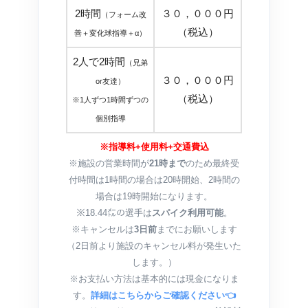
2時間
３０，０００円
（フォーム改
（税込）
善＋変化球指導＋α）
2人で2時間
（兄弟
３０，０００円
or友達）
（税込）
※1人ずつ1時間ずつの
個別指導
※指導料+使用料+交通費込
※施設の営業時間が
21時まで
のため最終受
付時間は1時間の場合は20時開始、2時間の
場合は19時開始になります。
※18.44㍍の選手は
スパイク利用可能
。
※キャンセルは
3日前
までにお願いします
（2日前より施設のキャンセル料が発生いた
します。）
※お支払い方法は基本的には現金になりま
す。
詳細はこちらからご確認ください👈