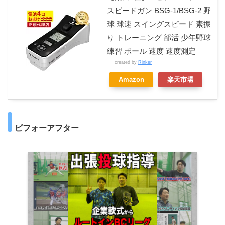
スピードガン BSG-1/BSG-2 野
球 球速 スイングスピード 素振
り トレーニング 部活 少年野球
練習 ボール 速度 速度測定
created by
Rinker
Amazon
楽天市場
ビフォーアフター