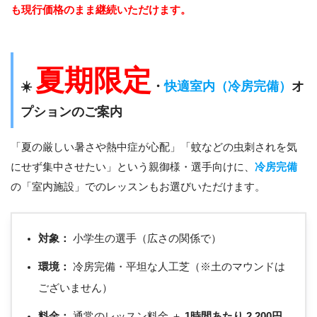
も現行価格のまま継続いただけます。
夏期限定
☀️
・
快適室内（冷房完備）
オ
プションのご案内
「夏の厳しい暑さや熱中症が心配」「蚊などの虫刺されを気
にせず集中させたい」という親御様・選手向けに、
冷房完備
の「室内施設」でのレッスンもお選びいただけます。
対象：
小学生の選手（広さの関係で）
環境：
冷房完備・平坦な人工芝（※土のマウンドは
ございません）
料金：
通常のレッスン料金 ＋
1時間あたり 2,200円