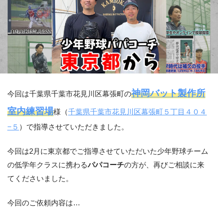
神岡バット製作所
今回は千葉県千葉市花見川区幕張町の
室内練習場
様（
千葉県千葉市花見川区幕張町５丁目４０４
−５
）で指導させていただきました。
今回は2月に東京都でご指導させていただいた少年野球チーム
の低学年クラスに携わる
パパコーチ
の方が、再びご相談に来
てくださいました。
今回のご依頼内容は…