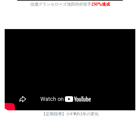
信濃グランセローズ池田尚祈投手
150㌔達成
【定期指導】小4🔰約1年の変化