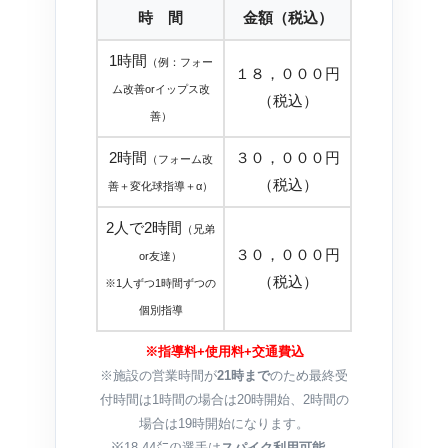
時 間
金額（税込）
1時間
（例：フォー
１８，０００円
ム改善orイップス改
（税込）
善）
2時間
３０，０００円
（フォーム改
（税込）
善＋変化球指導＋α）
2人で2時間
（兄弟
３０，０００円
or友達）
（税込）
※1人ずつ1時間ずつの
個別指導
※指導料+使用料+交通費込
※施設の営業時間が
21時まで
のため最終受
付時間は1時間の場合は20時開始、2時間の
場合は19時開始になります。
※18.44㍍の選手は
スパイク利用可能
。