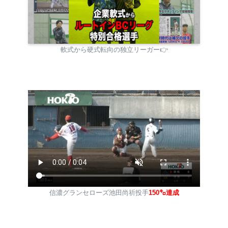
軟式から硬式転向の独立リーガー👉
信濃グランセローズ池田尚祈投手
150㌔達成