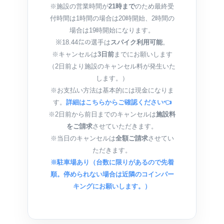
※施設の営業時間が
21時まで
のため最終受
付時間は1時間の場合は20時開始、2時間の
場合は19時開始になります。
※18.44㍍の選手は
スパイク利用可能
。
※キャンセルは
3日前
までにお願いします
（2日前より施設のキャンセル料が発生いた
します。）
※お支払い方法は基本的には現金になりま
す。
詳細はこちらからご確認ください👈
※2日前から前日までのキャンセルは
施設料
をご請求
させていただきます。
※当日のキャンセルは
全額ご請求
させてい
ただきます。
※駐車場あり（台数に限りがあるので先着
順。停められない場合は近隣のコインパー
キングにお願いします。）