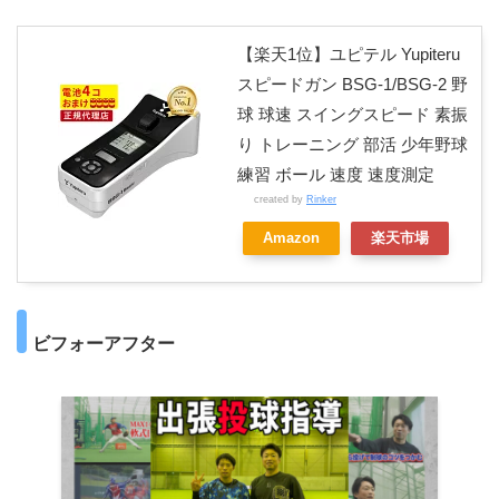
【楽天1位】ユピテル Yupiteru
スピードガン BSG-1/BSG-2 野
球 球速 スイングスピード 素振
り トレーニング 部活 少年野球
練習 ボール 速度 速度測定
created by
Rinker
Amazon
楽天市場
ビフォーアフター