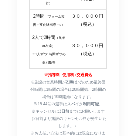
善）
2時間
３０，０００円
（フォーム改
（税込）
善＋変化球指導＋α）
2人で2時間
（兄弟
３０，０００円
or友達）
（税込）
※1人ずつ1時間ずつの
個別指導
※指導料+使用料+交通費込
※施設の営業時間が
21時まで
のため最終受
付時間は1時間の場合は20時開始、2時間の
場合は19時開始になります。
※18.44㍍の選手は
スパイク利用可能
。
※キャンセルは
3日前
までにお願いします
（2日前より施設のキャンセル料が発生いた
します。）
※お支払い方法は基本的には現金になりま