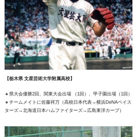
【栃木県 文星芸術大学附属高校】
🔸県大会優勝2回、関東大会出場 （1回）、甲子園出場（1回）
🔸チームメイトに佐藤祥万（高校日本代表→横浜DeNAベイス
ターズ→北海道日本ハムファイターズ→広島東洋カープ）