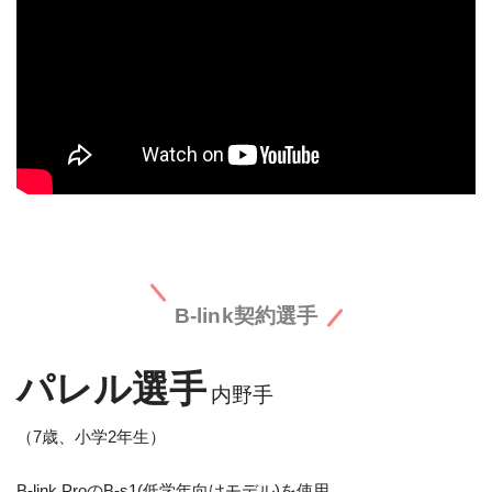
B-link契約選手
パレル選手
内野手
（7歳、小学2年生）
B-link ProのB-s1(低学年向けモデル)を使用。