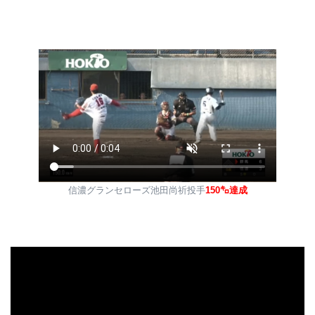
信濃グランセローズ池田尚祈投手
150㌔達成