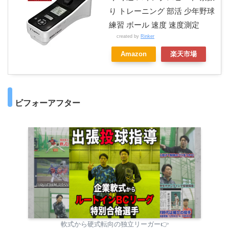
り トレーニング 部活 少年野球
練習 ボール 速度 速度測定
created by
Rinker
Amazon
楽天市場
ビフォーアフター
軟式から硬式転向の独立リーガー👉