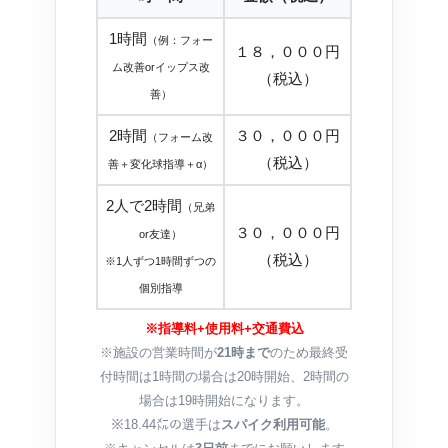
1時間
（例：フォー
１８，０００円
ム改善orイップス改
（税込）
善）
2時間
３０，０００円
（フォーム改
（税込）
善＋変化球指導＋α）
2人で2時間
（兄弟
３０，０００円
or友達）
（税込）
※1人ずつ1時間ずつの
個別指導
※指導料+使用料+交通費込
※施設の営業時間が
21時まで
のため最終受
付時間は1時間の場合は20時開始、2時間の
場合は19時開始になります。
※18.44㍍の選手は
スパイク利用可能
。