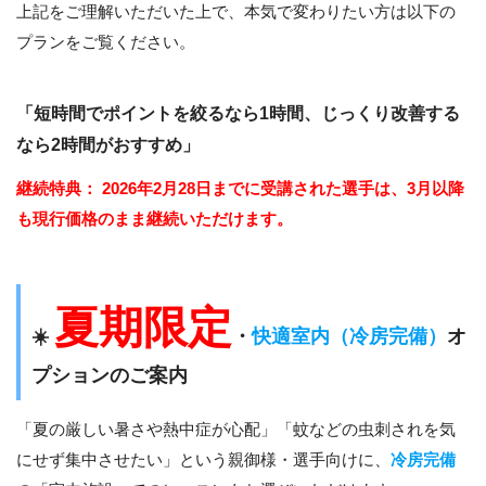
上記をご理解いただいた上で、本気で変わりたい方は以下の
プランをご覧ください。
「短時間でポイントを絞るなら1時間、じっくり改善する
なら2時間がおすすめ」
継続特典：
2026年2月28日までに受講された選手は、3月以降
も現行価格のまま継続いただけます。
夏期限定
☀️
・
快適室内（冷房完備）
オ
プションのご案内
「夏の厳しい暑さや熱中症が心配」「蚊などの虫刺されを気
にせず集中させたい」という親御様・選手向けに、
冷房完備