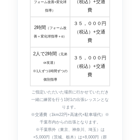
（税込）+交通
フォーム改善+変化球
費
指導）
３５，０００円
2時間
（フォーム改
（税込）+交通
善＋変化球指導＋α）
費
2人で2時間
（兄弟
３５，０００円
or友達）
（税込）+交通
※1人ずつ1時間ずつの
費
個別指導
ご指定いただいた場所に行かせていただき
一緒に練習を行う1対1の出張レッスンとな
ります。
※交通費（1km22円+高速代+駐車場代）※
千葉市内からの出張となります。
※千葉県外（東京、神奈川、埼玉）は
+5,000円（茨城、栃木）は+8,000円（群