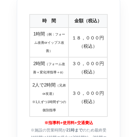
時 間
金額（税込）
1時間
（例：フォー
１８，０００円
ム改善orイップス改
（税込）
善）
2時間
３０，０００円
（フォーム改
（税込）
善＋変化球指導＋α）
2人で2時間
（兄弟
３０，０００円
or友達）
（税込）
※1人ずつ1時間ずつの
個別指導
※指導料+使用料+交通費込
※施設の営業時間が
21時まで
のため最終受