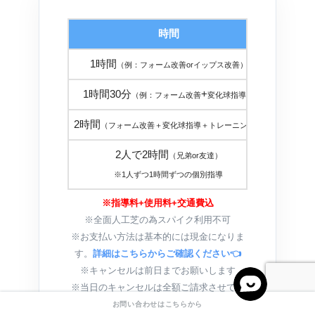
時間
金
1時間
１８，
（例：フォーム改善orイップス改善）
1時間30分
+
２５，
（例：フォーム改善
変化球指導）
2時間
３０，
（フォーム改善＋変化球指導＋トレーニング）
2人で2時間
（兄弟or友達）
３０，
※1人ずつ1時間ずつの個別指導
※指導料+使用料+交通費込
※全面人工芝の為スパイク利用不可
※お支払い方法は基本的には現金になりま
す。
詳細はこちらからご確認ください👈
※キャンセルは前日までお願いします
※当日のキャンセルは全額ご請求させてい
ただきます
お問い合わせはこちらから