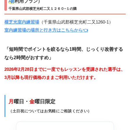
場
利用プラン）
千葉県山武郡横芝光町二又１２６０−１の隣
横芝光室内練習場
（千葉県山武郡横芝光町二又1260-1）
室内練習場の場所と行き方はこちらから👈
「短時間でポイントを絞るなら1時間、じっくり改善する
なら2時間がおすすめ」
2026年2月28日までに一度でもレッスンを受講された選手は、
3月以降も現行価格のままご利用いただけます。
月
曜日・
金
曜日限定
（土日祝についてはお気軽にご相談ください）