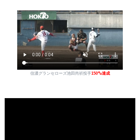
信濃グランセローズ池田尚祈投手
150㌔達成