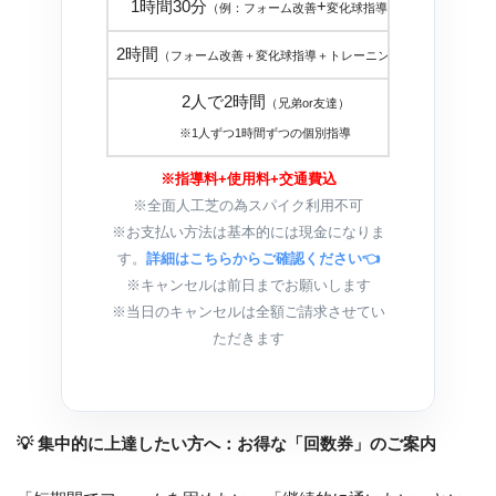
1時間30分
+
２５，
（例：フォーム改善
変化球指導）
2時間
３０，
（フォーム改善＋変化球指導＋トレーニング）
2人で2時間
（兄弟or友達）
３０，
※1人ずつ1時間ずつの個別指導
※指導料+使用料+交通費込
※全面人工芝の為スパイク利用不可
※お支払い方法は基本的には現金になりま
す。
詳細はこちらからご確認ください👈
※キャンセルは前日までお願いします
※当日のキャンセルは全額ご請求させてい
ただきます
💡 集中的に上達したい方へ：お得な「回数券」のご案内