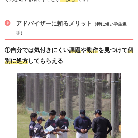
アドバイザーに頼るメリット
（特に短い学生選
手）
①自分では気付きにくい
課題
や
動作
を見つけて
個
別に処方
してもらえる