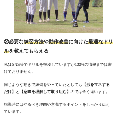
②必要な
練習方法
や
動作改善
に向けた
最適なドリ
ル
を教えてもらえる
私はSNS等でドリルを投稿していますが100%の情報までは書
けておりません。
同じような動きで練習をやっていたとしても
【形をマネする
だけ】
と
【意味を理解して取り組む】
のでは全く違います。
指導時にはやるべき理由や意識するポイントをしっかり伝え
ています。