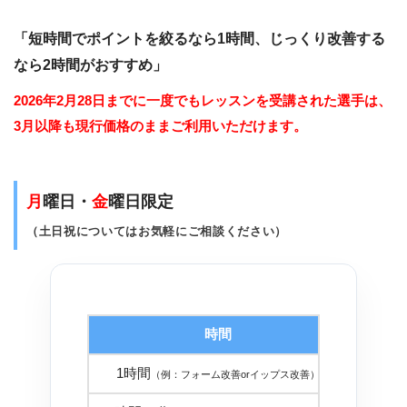
「短時間でポイントを絞るなら1時間、じっくり改善する
なら2時間がおすすめ」
2026年2月28日までに一度でもレッスンを受講された選手は、
3月以降も現行価格のままご利用いただけます。
月
曜日・
金
曜日限定
（土日祝についてはお気軽にご相談ください）
時間
金
1時間
１８，
（例：フォーム改善orイップス改善）