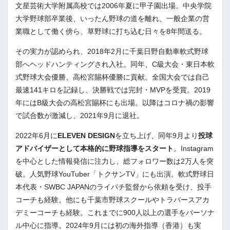
文星芸術大学附属高校では2006年夏に甲子園出場。中央学院
大学野球部卒業後、いったん野球の道を離れ、一般企業の営
業職として働く傍ら、草野球に打ち込む日々を8年間送る。
その実力が認められ、2018年2月に千葉日野自動車軟式野球
部へヘッドハンティングされ入社。同年、C級大会・東日本軟
式野球大会優勝、高松宮賜杯優勝に貢献。全国大会では自己
最速141キロを記録し、決勝戦では完封・MVPを受賞。2019
年にはB級大会の高松宮賜杯にも出場。以降はコロナ禍の影響
で試合数が激減し、2021年9月に退社。
2022年6月に
ELEVEN DESIGN
を立ち上げ、同年9月より
投球
アドバイザーとして本格的に野球指導をスタート
。Instagram
を中心とした情報発信に注力し、総フォロワー数は2万人を突
破。人気野球YouTuber「トクサンTV」にも出演。軟式野球日
本代表・SWBC JAPANのライパチ監督から依頼を受け、投手
コーチも経験。他にも千葉市野球スクールやトラバースアカ
デミーコーチも経験。これまでに900人以上の選手をパーソナ
ル中心に指導。2024年9月には初の海外指導（香港）も実