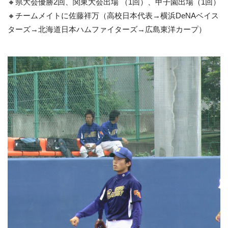
🔸県大会優勝2回、関東大会出場 （1回）、甲子園出場（1回）
🔸チームメイトに佐藤祥万（高校日本代表→横浜DeNAベイス
ターズ→北海道日本ハムファイターズ→広島東洋カープ）