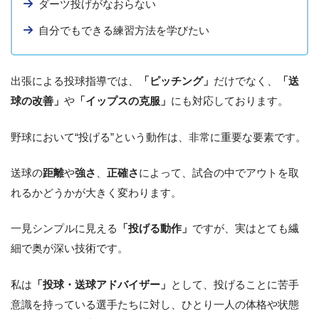
ダーツ投げがなおらない
自分でもできる練習方法を学びたい
出張による投球指導では、
「ピッチング」
だけでなく、
「送
球の改善」
や
「イップスの克服」
にも対応しております。
野球において“投げる”という動作は、非常に重要な要素です。
送球の
距離
や
強さ
、
正確さ
によって、試合の中でアウトを取
れるかどうかが大きく変わります。
一見シンプルに見える
「投げる動作」
ですが、実はとても繊
細で奥が深い技術です。
私は
「投球・送球アドバイザー」
として、投げることに苦手
意識を持っている選手たちに対し、ひとり一人の体格や状態