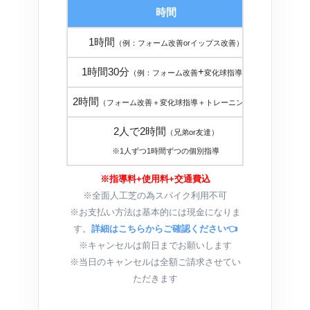
時間
金
1時間
１８，
（例：フォーム改善orイップス改善）
1時間30分
+
２５，
（例：フォーム改善
変化球指導）
2時間
３０，
（フォーム改善＋変化球指導＋トレーニング）
2人で2時間
（兄弟or友達）
３０，
※1人ずつ1時間ずつの個別指導
※指導料+使用料+交通費込
※全面人工芝の為スパイク利用不可
※お支払い方法は基本的には現金になりま
す。
詳細はこちらからご確認ください👈
※キャンセルは前日までお願いします
※当日のキャンセルは全額ご請求させてい
ただきます