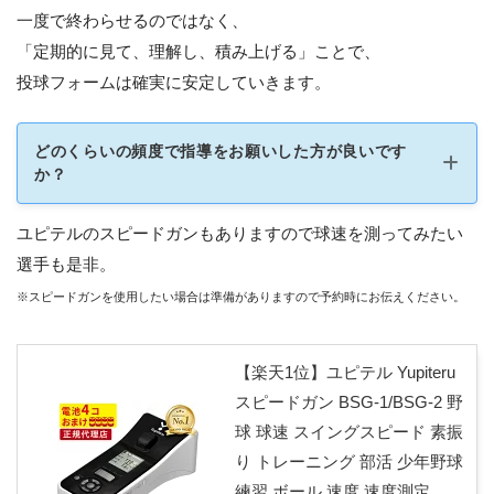
一度で終わらせるのではなく、
「定期的に見て、理解し、積み上げる」ことで、
投球フォームは確実に安定していきます。
どのくらいの頻度で指導をお願いした方が良いです
か？
ユピテルのスピードガンもありますので球速を測ってみたい
選手も是非。
※スピードガンを使用したい場合は準備がありますので予約時にお伝えください。
【楽天1位】ユピテル Yupiteru
スピードガン BSG-1/BSG-2 野
球 球速 スイングスピード 素振
り トレーニング 部活 少年野球
1ヶ月でも投球フォームが大き
練習 ボール 速度 速度測定