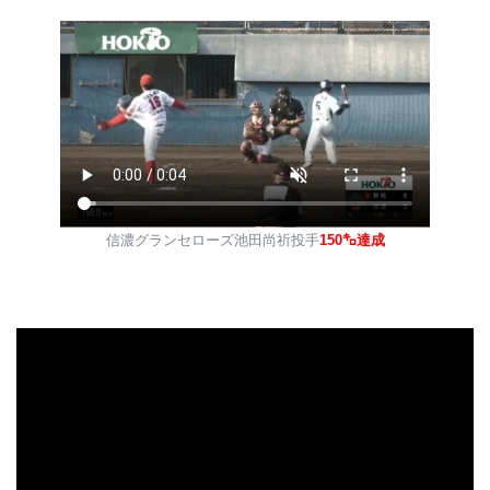
「今を変えたい」気持ちが強い選手
信濃グランセローズ池田尚祈投手
150㌔達成