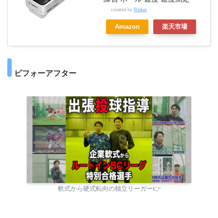
created by
Rinker
く変わる
Amazon
楽天市場
ビフォーアフター
軟式から硬式転向の独立リーガー👉