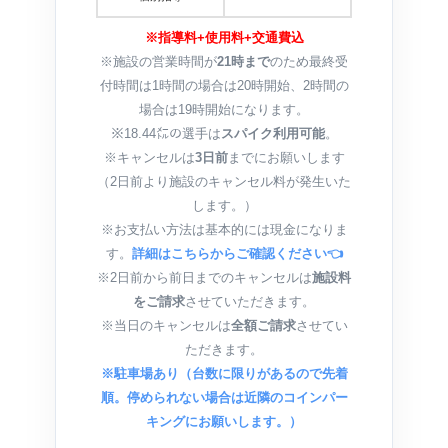
※指導料+使用料+交通費込
※施設の営業時間が
21時まで
のため最終受
付時間は1時間の場合は20時開始、2時間の
場合は19時開始になります。
※18.44㍍の選手は
スパイク利用可能
。
※キャンセルは
3日前
までにお願いします
（2日前より施設のキャンセル料が発生いた
します。）
※お支払い方法は基本的には現金になりま
す。
詳細はこちらからご確認ください👈
※2日前から前日までのキャンセルは
施設料
をご請求
させていただきます。
※当日のキャンセルは
全額ご請求
させてい
ただきます。
※駐車場あり（台数に限りがあるので先着
順。停められない場合は近隣のコインパー
キングにお願いします。）