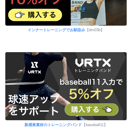
インナートレーニングでお馴染み
【dm03b】
新感覚素材のトレーニングバンド
【baseball11】