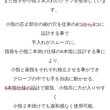
また投手が小指２本入れのグラブを使用していま
す。
小指の芯止部分の細の穴を従来の
4つから3つ
に
設計する事で
手入れがスムーズに。
指袋を小指二本掛け仕様の6本指に設計する事に
より、
小指と薬指をそれぞれ独立させる事ができ
グローブの中でも手を自由に動かせる。
6本指仕様の設計
で親指、小指共に力が入りやす
く
小指２本掛けでも違和感なく使用可能。