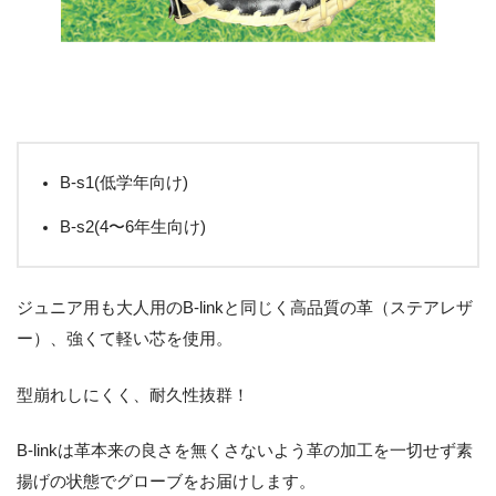
B-s1(低学年向け)
B-s2(4〜6年生向け)
ジュニア用も大人用のB-linkと同じく高品質の革（ステアレザ
ー）、強くて軽い芯を使用。
型崩れしにくく、耐久性抜群！
B-linkは革本来の良さを無くさないよう革の加工を一切せず素
揚げの状態でグローブをお届けします。