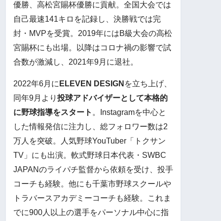
優勝、高松宮賜杯優勝に貢献。全国大会では
自己最速141キロを記録し、決勝戦では完
封・MVPを受賞。2019年にはB級大会の高松
宮賜杯にも出場。以降はコロナ禍の影響で試
合数が激減し、2021年9月に退社。
2022年6月に
ELEVEN DESIGN
を立ち上げ、
同年9月より
投球アドバイザーとして本格的
に野球指導をスタート
。Instagramを中心と
した情報発信に注力し、総フォロワー数は2
万人を突破。人気野球YouTuber「トクサン
TV」にも出演。軟式野球日本代表・SWBC
JAPANのライパチ監督から依頼を受け、投手
コーチも経験。他にも千葉市野球スクールや
トラバースアカデミーコーチも経験。これま
でに900人以上の選手をパーソナル中心に指