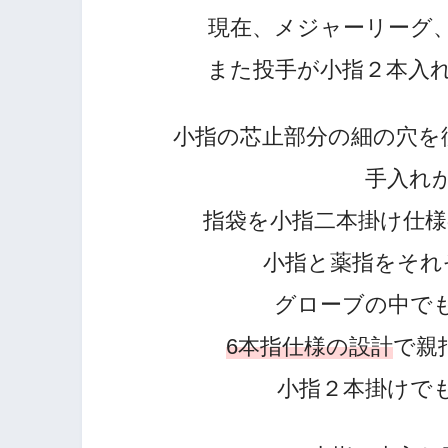
現在、メジャーリーグ
また投手が小指２本入
小指の芯止部分の細の穴を
手入れ
指袋を小指二本掛け仕様
小指と薬指をそれ
グローブの中で
6本指仕様の設計
で親
小指２本掛けで