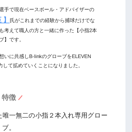
選手で現在ベースボール・アドバイザーの
 】
氏がこれまでの経験から捕球だけでな
も考えて職人の方と一緒に作った【小指2本
ブ】です。
いに共感しB-linkのグローブをELEVEN
も協力して拡めていくことになりました。
特徴
た唯一無二の小指２本入れ専用グロー
ブ。