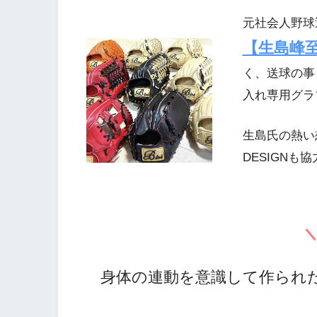
元社会人野球
【生島峰至
く、送球の事
入れ専用グラ
生島氏の熱い想
DESIGN
身体の連動を意識して作られ