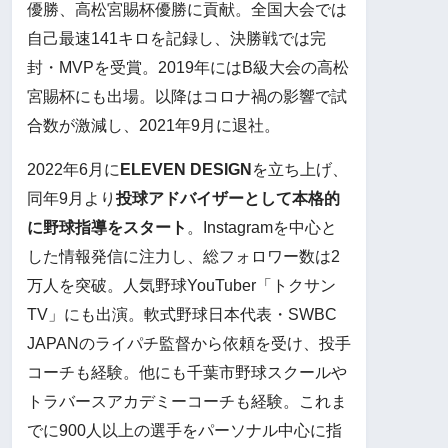
優勝、高松宮賜杯優勝に貢献。全国大会では
自己最速141キロを記録し、決勝戦では完
封・MVPを受賞。2019年にはB級大会の高松
宮賜杯にも出場。以降はコロナ禍の影響で試
合数が激減し、2021年9月に退社。
2022年6月に
ELEVEN DESIGN
を立ち上げ、
同年9月より
投球アドバイザーとして本格的
に野球指導をスタート
。Instagramを中心と
した情報発信に注力し、総フォロワー数は2
万人を突破。人気野球YouTuber「トクサン
TV」にも出演。軟式野球日本代表・SWBC
JAPANのライパチ監督から依頼を受け、投手
コーチも経験。他にも千葉市野球スクールや
トラバースアカデミーコーチも経験。これま
でに900人以上の選手をパーソナル中心に指