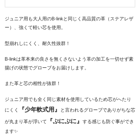
ジュニア用も大人用のB-linkと同じく高品質の革（ステアレザ
ー）、強くて軽い芯を使用。
型崩れしにくく、耐久性抜群！
B-linkは革本来の良さを無くさないよう革の加工を一切せず素
揚げの状態でグローブをお届けします。
また革と芯の相性が抜群！
ジュニア用でも全く同じ素材を使用しているため芯がへたり
『少年軟式用』
にくく
と言われるグローブでありがちな芯
『ぷにぷに』
が丸まり革が浮いて
する感じも防ぐ事ができ
ます✨