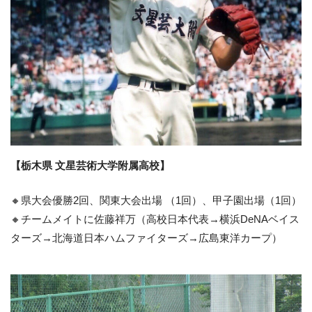
【栃木県 文星芸術大学附属高校】
🔸県大会優勝2回、関東大会出場 （1回）、甲子園出場（1回）
🔸チームメイトに佐藤祥万（高校日本代表→横浜DeNAベイス
ターズ→北海道日本ハムファイターズ→広島東洋カープ）