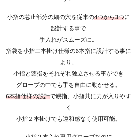
小指の芯止部分の細の穴を従来の
4つから3つ
に
設計する事で
手入れがスムーズに。
指袋を小指二本掛け仕様の6本指に設計する事に
より、
小指と薬指をそれぞれ独立させる事ができ
グローブの中でも手を自由に動かせる。
6本指仕様の設計
で親指、小指共に力が入りやす
く
小指２本掛けでも違和感なく使用可能。
小指２本入れ専用グローブなのに