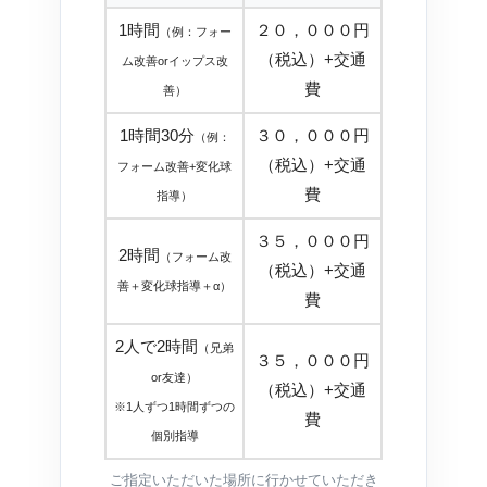
1時間
２０，０００円
（例：フォー
（税込）+交通
ム改善orイップス改
費
善）
1時間30分
３０，０００円
（例：
（税込）+交通
フォーム改善+変化球
費
指導）
３５，０００円
2時間
（フォーム改
（税込）+交通
善＋変化球指導＋α）
費
2人で2時間
（兄弟
３５，０００円
or友達）
（税込）+交通
※1人ずつ1時間ずつの
費
個別指導
ご指定いただいた場所に行かせていただき