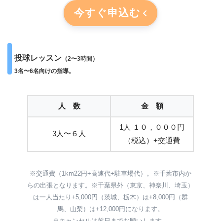
今すぐ申込む
投球レッスン
（2〜3時間）
3名〜6名向けの指導。
人 数
金 額
1人 １０，０００円
3人〜６人
（税込）+交通費
※交通費（1km22円+高速代+駐車場代）。※千葉市内か
らの出張となります。※千葉県外（東京、神奈川、埼玉）
は一人当たり+5,000円（茨城、栃木）は+8,000円（群
馬、山梨）は+12,000円になります。
※キャンセルは前日までお願いします。