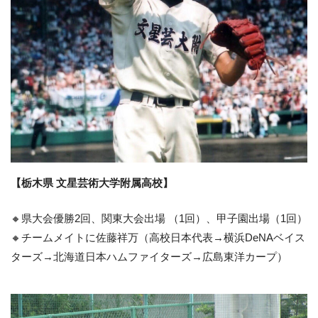
【栃木県 文星芸術大学附属高校】
🔸県大会優勝2回、関東大会出場 （1回）、甲子園出場（1回）
🔸チームメイトに佐藤祥万（高校日本代表→横浜DeNAベイス
ターズ→北海道日本ハムファイターズ→広島東洋カープ）