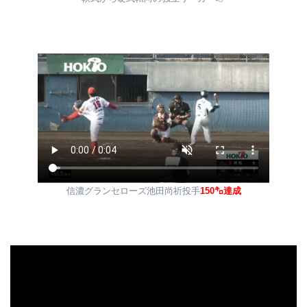
信濃グランセローズ池田尚祈投手
150㌔達成