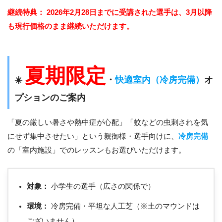
継続特典：
2026年2月28日までに受講された選手は、3月以降
も現行価格のまま継続いただけます。
夏期限定
☀️
・
快適室内（冷房完備）
オ
プションのご案内
「夏の厳しい暑さや熱中症が心配」「蚊などの虫刺されを気
にせず集中させたい」という親御様・選手向けに、
冷房完備
の「室内施設」でのレッスンもお選びいただけます。
対象：
小学生の選手（広さの関係で）
環境：
冷房完備・平坦な人工芝（※土のマウンドは
ございません）