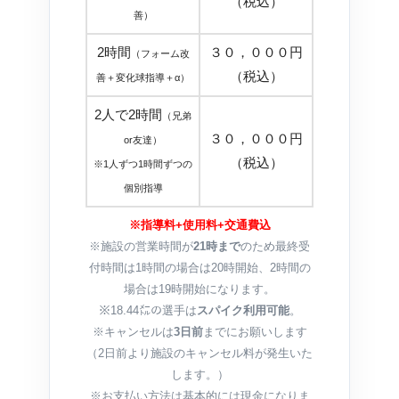
（税込）
善）
2時間
３０，０００円
（フォーム改
（税込）
善＋変化球指導＋α）
2人で2時間
（兄弟
３０，０００円
or友達）
（税込）
※1人ずつ1時間ずつの
個別指導
※指導料+使用料+交通費込
※施設の営業時間が
21時まで
のため最終受
付時間は1時間の場合は20時開始、2時間の
場合は19時開始になります。
※18.44㍍の選手は
スパイク利用可能
。
※キャンセルは
3日前
までにお願いします
（2日前より施設のキャンセル料が発生いた
します。）
※お支払い方法は基本的には現金になりま