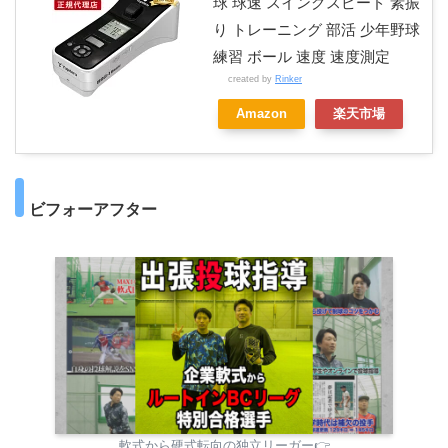
球 球速 スイングスピード 素振
り トレーニング 部活 少年野球
練習 ボール 速度 速度測定
created by
Rinker
Amazon
楽天市場
ビフォーアフター
軟式から硬式転向の独立リーガー👉