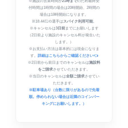
※施設の営業時間が
21時まで
のため最終受
付時間は1時間の場合は20時開始、2時間の
場合は19時開始になります。
※18.44㍍の選手は
スパイク利用可能
。
※キャンセルは
3日前
までにお願いします
（2日前より施設のキャンセル料が発生いた
します。）
※お支払い方法は基本的には現金になりま
す。
詳細はこちらからご確認ください👈
※2日前から前日までのキャンセルは
施設料
をご請求
させていただきます。
※当日のキャンセルは
全額ご請求
させてい
ただきます。
※駐車場あり（台数に限りがあるので先着
順。停められない場合は近隣のコインパー
キングにお願いします。）