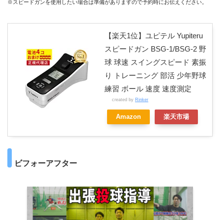
※スピードガンを使用したい場合は準備がありますので予約時にお伝えください。
【楽天1位】ユピテル Yupiteru
スピードガン BSG-1/BSG-2 野
球 球速 スイングスピード 素振
り トレーニング 部活 少年野球
練習 ボール 速度 速度測定
created by
Rinker
Amazon
楽天市場
ビフォーアフター