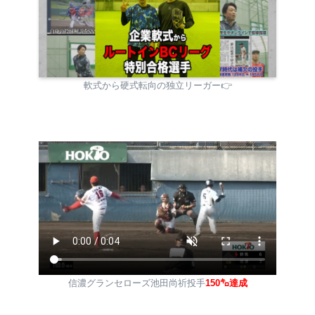
軟式から硬式転向の独立リーガー👉
信濃グランセローズ池田尚祈投手
150㌔達成