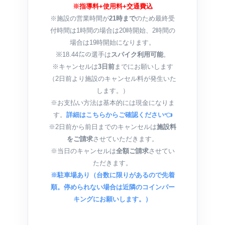
※指導料+使用料+交通費込
※施設の営業時間が
21時まで
のため最終受
付時間は1時間の場合は20時開始、2時間の
場合は19時開始になります。
※18.44㍍の選手は
スパイク利用可能
。
※キャンセルは
3日前
までにお願いします
（2日前より施設のキャンセル料が発生いた
します。）
※お支払い方法は基本的には現金になりま
す。
詳細はこちらからご確認ください👈
※2日前から前日までのキャンセルは
施設料
をご請求
させていただきます。
※当日のキャンセルは
全額ご請求
させてい
ただきます。
※駐車場あり（台数に限りがあるので先着
順。停められない場合は近隣のコインパー
キングにお願いします。）