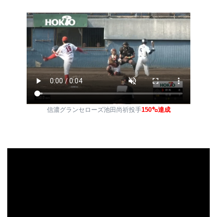
信濃グランセローズ池田尚祈投手
150㌔達成