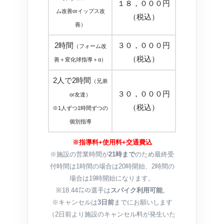
１８，０００円
ム改善orイップス改
（税込）
善）
2時間
３０，０００円
（フォーム改
（税込）
善＋変化球指導＋α）
2人で2時間
（兄弟
３０，０００円
or友達）
（税込）
※1人ずつ1時間ずつの
個別指導
※指導料+使用料+交通費込
※施設の営業時間が
21時まで
のため最終受
付時間は1時間の場合は20時開始、2時間の
場合は19時開始になります。
※18.44㍍の選手は
スパイク利用可能
。
※キャンセルは
3日前
までにお願いします
（2日前より施設のキャンセル料が発生いた