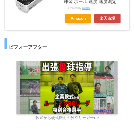
練習 ボール 速度 速度測定
created by
Rinker
Amazon
楽天市場
ビフォーアフター
軟式から硬式転向の独立リーガー👉