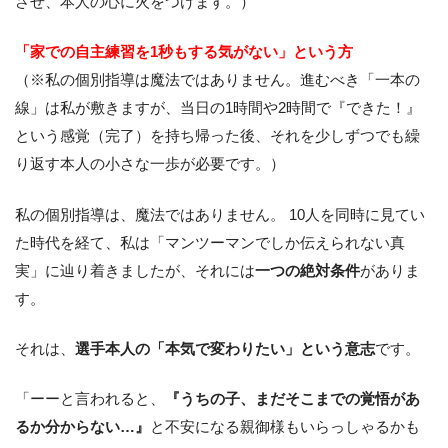
させ、本人の心に火をつけます。）
「家での自主練習を1秒もする気がない」という方
（※私の個別指導は魔法ではありません。進むべき「一本の
線」は私が敷きますが、当日の1時間や2時間で『できた！』
という感覚（完了）を持ち帰った後、それを少しずつでも繰
り返す本人の小さな一歩が必要です。）
私の個別指導は、魔法ではありません。 10人を同時に見てい
た時代を経て、私は「マンツーマンでしか伝えられない真
実」に辿り着きましたが、それには
一つの絶対条件
がありま
す。
それは、
選手本人の「本気で変わりたい」という意志
です。
「ーーと言われると、
『うちの子、まだそこまでの覚悟があ
るか分からない…』
と不安になる親御様もいらっしゃるかも