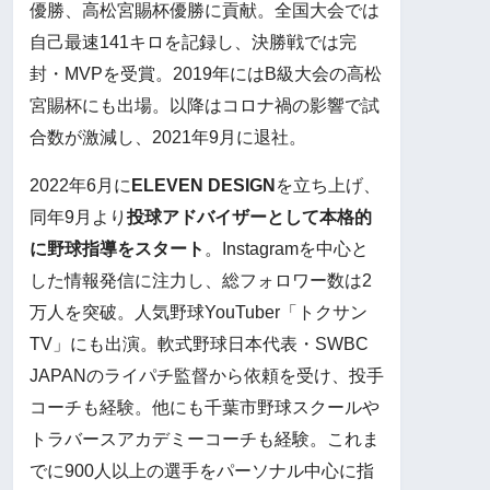
優勝、高松宮賜杯優勝に貢献。全国大会では
自己最速141キロを記録し、決勝戦では完
封・MVPを受賞。2019年にはB級大会の高松
宮賜杯にも出場。以降はコロナ禍の影響で試
合数が激減し、2021年9月に退社。
2022年6月に
ELEVEN DESIGN
を立ち上げ、
同年9月より
投球アドバイザーとして本格的
に野球指導をスタート
。Instagramを中心と
した情報発信に注力し、総フォロワー数は2
万人を突破。人気野球YouTuber「トクサン
TV」にも出演。軟式野球日本代表・SWBC
JAPANのライパチ監督から依頼を受け、投手
コーチも経験。他にも千葉市野球スクールや
トラバースアカデミーコーチも経験。これま
でに900人以上の選手をパーソナル中心に指