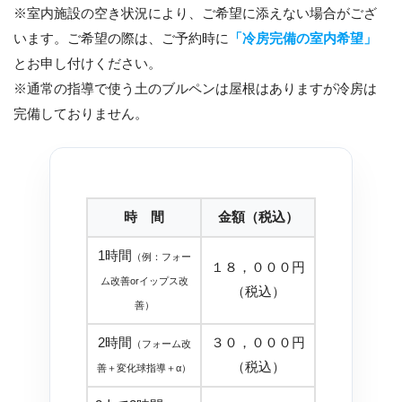
※室内施設の空き状況により、ご希望に添えない場合がござ
います。ご希望の際は、ご予約時に
「冷房完備の室内希望」
とお申し付けください。
※通常の指導で使う土のブルペンは屋根はありますが冷房は
完備しておりません。
時 間
金額（税込）
1時間
（例：フォー
１８，０００円
ム改善orイップス改
（税込）
善）
2時間
３０，０００円
（フォーム改
（税込）
善＋変化球指導＋α）