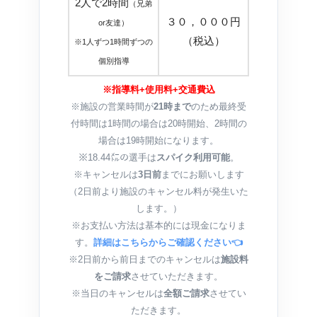
2人で2時間
（兄弟
３０，０００円
or友達）
（税込）
※1人ずつ1時間ずつの
個別指導
※指導料+使用料+交通費込
※施設の営業時間が
21時まで
のため最終受
付時間は1時間の場合は20時開始、2時間の
場合は19時開始になります。
※18.44㍍の選手は
スパイク利用可能
。
※キャンセルは
3日前
までにお願いします
（2日前より施設のキャンセル料が発生いた
します。）
※お支払い方法は基本的には現金になりま
す。
詳細はこちらからご確認ください👈
※2日前から前日までのキャンセルは
施設料
をご請求
させていただきます。
※当日のキャンセルは
全額ご請求
させてい
ただきます。