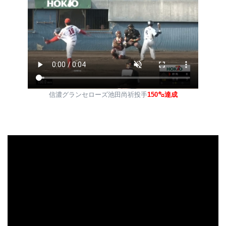
信濃グランセローズ池田尚祈投手
150㌔達成