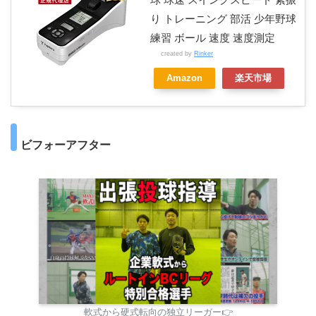
り トレーニング 部活 少年野球
練習 ボール 速度 速度測定
created by
Rinker
Amazon
楽天市場
ビフォーアフター
軟式から硬式転向の独立リーガー👉