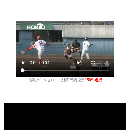
信濃グランセローズ池田尚祈投手
150㌔達成