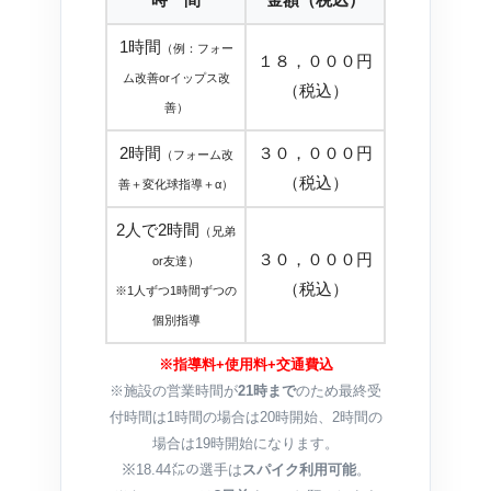
1時間
（例：フォー
１８，０００円
ム改善orイップス改
（税込）
善）
2時間
３０，０００円
（フォーム改
（税込）
善＋変化球指導＋α）
2人で2時間
（兄弟
３０，０００円
or友達）
（税込）
※1人ずつ1時間ずつの
個別指導
※指導料+使用料+交通費込
※施設の営業時間が
21時まで
のため最終受
付時間は1時間の場合は20時開始、2時間の
場合は19時開始になります。
※18.44㍍の選手は
スパイク利用可能
。