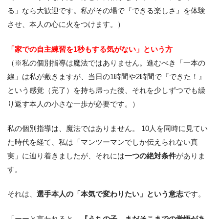
る」なら大歓迎です。私がその場で『できる楽しさ』を体験
させ、本人の心に火をつけます。）
「家での自主練習を1秒もする気がない」という方
（※私の個別指導は魔法ではありません。進むべき「一本の
線」は私が敷きますが、当日の1時間や2時間で『できた！』
という感覚（完了）を持ち帰った後、それを少しずつでも繰
り返す本人の小さな一歩が必要です。）
私の個別指導は、魔法ではありません。 10人を同時に見てい
た時代を経て、私は「マンツーマンでしか伝えられない真
実」に辿り着きましたが、それには
一つの絶対条件
がありま
す。
それは、
選手本人の「本気で変わりたい」という意志
です。
「ーーと言われると、
『うちの子、まだそこまでの覚悟があ