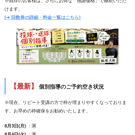
※既存のお客様は、さらにお得な「感謝価格」で継続いただ
けます。
[➔ 回数券の詳細・料金一覧はこちら]
【最新】
個別指導のご予約空き状況
※現在、リピート受講の方で枠が埋まりやすくなっておりま
す。お早めの枠確保をお勧めいたします。
8月3日(月)
：🈵
8月4日(火)
：🈵