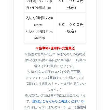
2時間
３０，０００円
（フォーム改
（税込）
善＋変化球指導＋α）
2人で2時間
（兄弟
３０，０００円
or友達）
（税込）
※1人ずつ1時間ずつの
個別指導
※指導料+使用料+交通費込
※施設の営業時間が
21時まで
のため最終受
付時間は1時間の場合は20時開始、2時間の
場合は19時開始になります。
※18.44㍍の選手は
スパイク利用可能
。
※キャンセルは
3日前
までにお願いします
（2日前より施設のキャンセル料が発生いた
します。）
※お支払い方法は基本的には現金になりま
す。
詳細はこちらからご確認ください👈
※2日前から前日までのキャンセルは
施設料