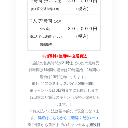
2時間
３０，０００円
（フォーム改
（税込）
善＋変化球指導＋α）
2人で2時間
（兄弟
３０，０００円
or友達）
（税込）
※1人ずつ1時間ずつの
個別指導
※指導料+使用料+交通費込
※施設の営業時間が
21時まで
のため最終受
付時間は1時間の場合は20時開始、2時間の
場合は19時開始になります。
※18.44㍍の選手は
スパイク利用可能
。
※キャンセルは
3日前
までにお願いします
（2日前より施設のキャンセル料が発生いた
します。）
※お支払い方法は基本的には現金になりま
す。
詳細はこちらからご確認ください👈
※2日前から前日までのキャンセルは
施設料