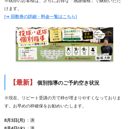
※既存のお客様は、さらにお得な「感謝価格」で継続いただ
けます。
[➔ 回数券の詳細・料金一覧はこちら]
【最新】
個別指導のご予約空き状況
※現在、リピート受講の方で枠が埋まりやすくなっておりま
す。お早めの枠確保をお勧めいたします。
8月3日(月)
：🈵
8月4日(火)
：🈵