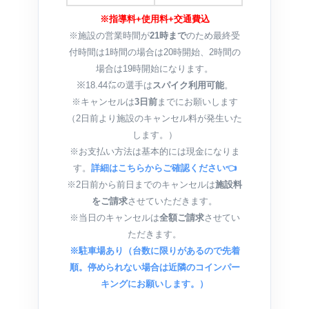
※指導料+使用料+交通費込
※施設の営業時間が
21時まで
のため最終受
付時間は1時間の場合は20時開始、2時間の
場合は19時開始になります。
※18.44㍍の選手は
スパイク利用可能
。
※キャンセルは
3日前
までにお願いします
（2日前より施設のキャンセル料が発生いた
します。）
※お支払い方法は基本的には現金になりま
す。
詳細はこちらからご確認ください👈
※2日前から前日までのキャンセルは
施設料
をご請求
させていただきます。
※当日のキャンセルは
全額ご請求
させてい
ただきます。
※駐車場あり（台数に限りがあるので先着
順。停められない場合は近隣のコインパー
キングにお願いします。）