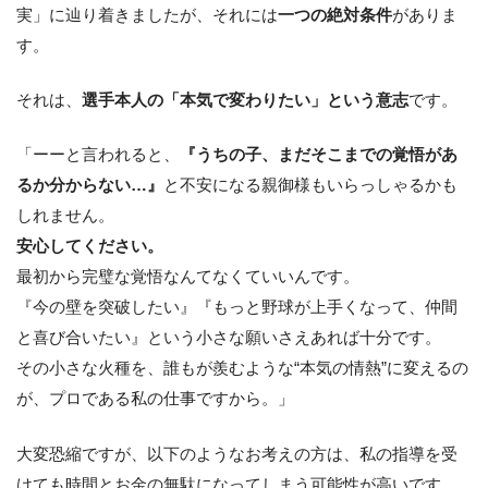
実」に辿り着きましたが、それには
一つの絶対条件
がありま
す。
それは、
選手本人の「本気で変わりたい」という意志
です。
「ーーと言われると、
『うちの子、まだそこまでの覚悟があ
るか分からない…』
と不安になる親御様もいらっしゃるかも
しれません。
安心してください。
最初から完璧な覚悟なんてなくていいんです。
『今の壁を突破したい』『もっと野球が上手くなって、仲間
と喜び合いたい』という小さな願いさえあれば十分です。
その小さな火種を、誰もが羨むような“本気の情熱”に変えるの
が、プロである私の仕事ですから。」
大変恐縮ですが、以下のようなお考えの方は、私の指導を受
けても時間とお金の無駄になってしまう可能性が高いです。