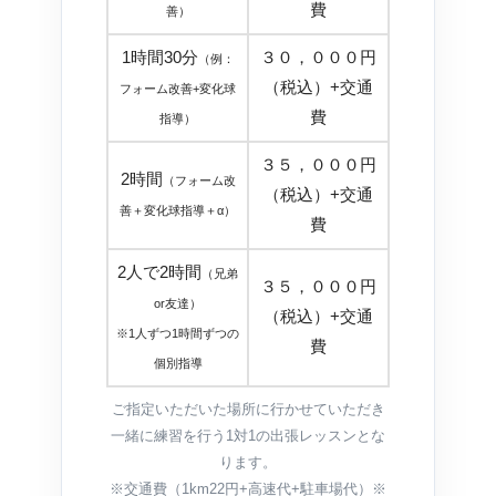
費
善）
1時間30分
３０，０００円
（例：
（税込）+交通
フォーム改善+変化球
費
指導）
３５，０００円
2時間
（フォーム改
（税込）+交通
善＋変化球指導＋α）
費
2人で2時間
（兄弟
３５，０００円
or友達）
（税込）+交通
※1人ずつ1時間ずつの
費
個別指導
ご指定いただいた場所に行かせていただき
一緒に練習を行う1対1の出張レッスンとな
ります。
※交通費（1km22円+高速代+駐車場代）※