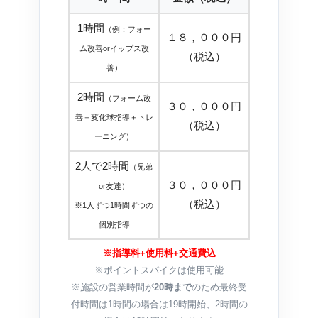
1時間
（例：フォー
１８，０００円
ム改善orイップス改
（税込）
善）
2時間
（フォーム改
３０，０００円
善＋変化球指導＋トレ
（税込）
ーニング）
2人で2時間
（兄弟
３０，０００円
or友達）
（税込）
※1人ずつ1時間ずつの
個別指導
※指導料+使用料+交通費込
※ポイントスパイクは使用可能
※施設の営業時間が
20時まで
のため最終受
付時間は1時間の場合は19時開始、2時間の