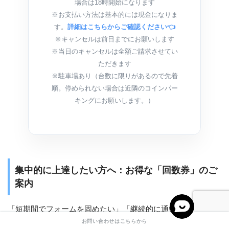
場合は18時開始になります
※お支払い方法は基本的には現金になりま
す。
詳細はこちらからご確認ください👈
※キャンセルは前日までにお願いします
※当日のキャンセルは全額ご請求させてい
ただきます
※駐車場あり（台数に限りがあるので先着
順。停められない場合は近隣のコインパー
キングにお願いします。）
集中的に上達したい方へ：お得な「回数券」のご
案内
「短期間でフォームを固めたい」「継続的に通いたい」とい
お問い合わせはこちらから
うお声に応え、受講料が割安になる回数券をご用意しまし