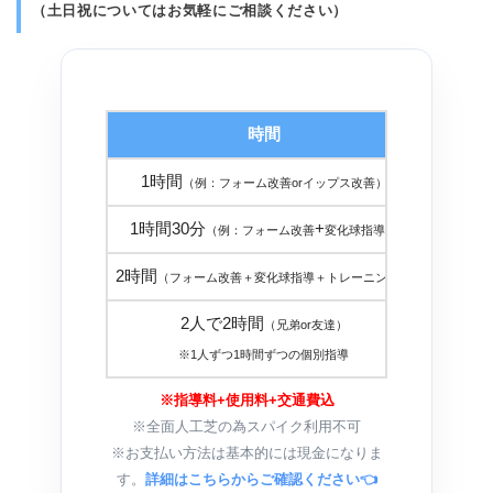
（土日祝についてはお気軽にご相談ください）
時間
金
1時間
１８，
（例：フォーム改善orイップス改善）
1時間30分
+
２５，
（例：フォーム改善
変化球指導）
2時間
３０，
（フォーム改善＋変化球指導＋トレーニング）
2人で2時間
（兄弟or友達）
３０，
※1人ずつ1時間ずつの個別指導
※指導料+使用料+交通費込
※全面人工芝の為スパイク利用不可
※お支払い方法は基本的には現金になりま
す。
詳細はこちらからご確認ください👈