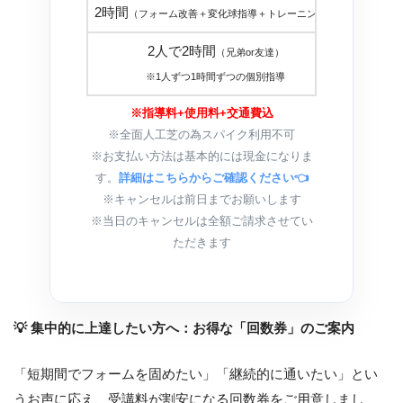
2時間
３０，
（フォーム改善＋変化球指導＋トレーニング）
2人で2時間
（兄弟or友達）
３０，
※1人ずつ1時間ずつの個別指導
※指導料+使用料+交通費込
※全面人工芝の為スパイク利用不可
※お支払い方法は基本的には現金になりま
す。
詳細はこちらからご確認ください👈
※キャンセルは前日までお願いします
※当日のキャンセルは全額ご請求させてい
ただきます
💡 集中的に上達したい方へ：お得な「回数券」のご案内
「短期間でフォームを固めたい」「継続的に通いたい」とい
うお声に応え、受講料が割安になる回数券をご用意しまし