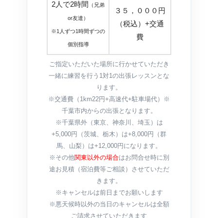
2人で2時間
（兄弟
３５，０００円
or友達）
（税込）+交通
※1人ずつ1時間ずつの
費
個別指導
ご指定いただいた場所に行かせていただき
一緒に練習を行う1対1の出張レッスンとな
ります。
※交通費（1km22円+高速代+駐車場代）※
千葉市内からの出張となります。
※千葉県外（東京、神奈川、埼玉）は
+5,000円（茨城、栃木）は+8,000円（群
馬、山梨）は+12,000円になります。
※その他
関東以外の場合
はお問合せ時に別
途お見積（宿泊費等ご相談）させていただ
きます。
※キャンセルは前日までお願いします
※悪天候時以外の当日のキャンセルは全額
ご請求させていただきます