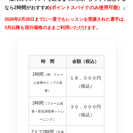
なら2時間がおすすめ
(
ポイントスパイクのみ使用可能）
」
2026年2月28日までに一度でもレッスンを受講された選手は、
3月以降も現行価格のままご利用いただけます。
時 間
金額（税込）
1時間
（例：フォー
１８，０００円
ム改善orイップス改
（税込）
善）
2時間
（フォーム改
３０，０００円
善＋変化球指導＋トレ
（税込）
ーニング）
2人で2時間
（兄弟