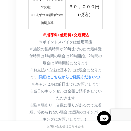
３０，０００円
or友達）
（税込）
※1人ずつ1時間ずつの
個別指導
※指導料+使用料+交通費込
※ポイントスパイクは使用可能
※施設の営業時間が
20時まで
のため最終受
付時間は1時間の場合は19時開始、2時間の
場合は18時開始になります
※お支払い方法は基本的には現金になりま
す。
詳細はこちらからご確認ください👈
※キャンセルは前日までにお願いします
※当日のキャンセルは全額ご請求させてい
ただきます
※駐車場あり（台数に限りがあるので先着
順。停められない場合は近隣のコインパー
キングにお願いします。）
お問い合わせはこちらから