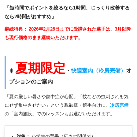
「短時間でポイントを絞るなら1時間、じっくり改善する
なら2時間がおすすめ」
継続特典：
2026年2月28日までに受講された選手は、3月以降
も現行価格のまま継続いただけます。
夏期限定
☀️
・
快適室内（冷房完備）
オ
プションのご案内
「夏の厳しい暑さや熱中症が心配」「蚊などの虫刺されを気
にせず集中させたい」という親御様・選手向けに、
冷房完備
の「室内施設」でのレッスンもお選びいただけます。
対象：
小学生の選手（広さの関係で）