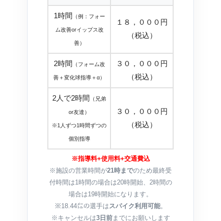
1時間
（例：フォー
１８，０００円
ム改善orイップス改
（税込）
善）
2時間
３０，０００円
（フォーム改
（税込）
善＋変化球指導＋α）
2人で2時間
（兄弟
３０，０００円
or友達）
（税込）
※1人ずつ1時間ずつの
個別指導
※指導料+使用料+交通費込
※施設の営業時間が
21時まで
のため最終受
付時間は1時間の場合は20時開始、2時間の
場合は19時開始になります。
※18.44㍍の選手は
スパイク利用可能
。
※キャンセルは
3日前
までにお願いします