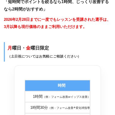
「短時間でポイントを絞るなら1時間、じっくり改善する
なら2時間がおすすめ」
2026年2月28日までに一度でもレッスンを受講された選手は、
3月以降も現行価格のままご利用いただけます。
月
曜日・
金
曜日限定
（土日祝についてはお気軽にご相談ください）
時間
金
1時間
１８，
（例：フォーム改善orイップス改善）
1時間30分
+
２５，
（例：フォーム改善
変化球指導）