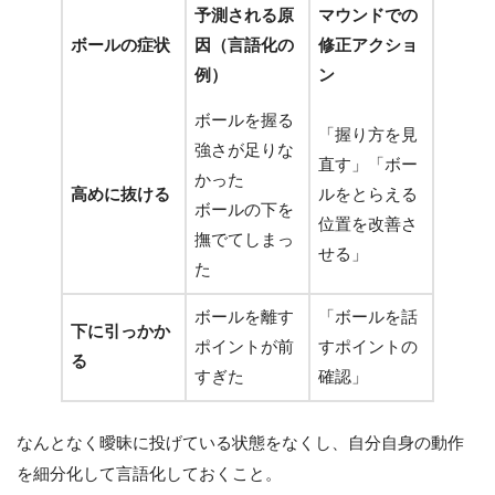
予測される原
マウンドでの
ボールの症状
因（言語化の
修正アクショ
例）
ン
ボールを握る
「握り方を見
強さが足りな
直す」「ボー
かった
高めに抜ける
ルをとらえる
ボールの下を
位置を改善さ
撫でてしまっ
せる」
た
ボールを離す
「ボールを話
下に引っかか
ポイントが前
すポイントの
る
すぎた
確認」
なんとなく曖昧に投げている状態をなくし、自分自身の動作
を細分化して言語化しておくこと。