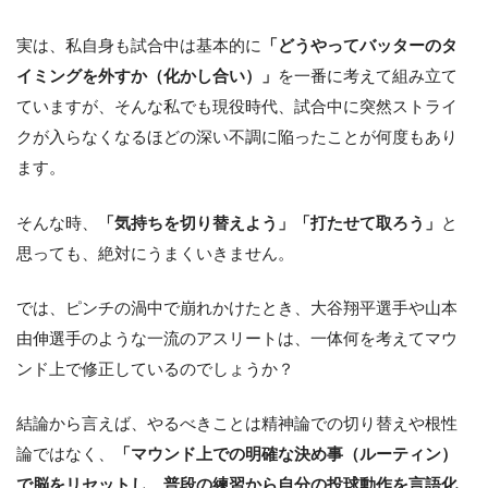
実は、私自身も試合中は基本的に
「どうやってバッターのタ
イミングを外すか（化かし合い）」
を一番に考えて組み立て
ていますが、そんな私でも現役時代、試合中に突然ストライ
クが入らなくなるほどの深い不調に陥ったことが何度もあり
ます。
そんな時、
「気持ちを切り替えよう」「打たせて取ろう」
と
思っても、絶対にうまくいきません。
では、ピンチの渦中で崩れかけたとき、大谷翔平選手や山本
由伸選手のような一流のアスリートは、一体何を考えてマウ
ンド上で修正しているのでしょうか？
結論から言えば、やるべきことは精神論での切り替えや根性
論ではなく、
「マウンド上での明確な決め事（ルーティン）
で脳をリセットし、普段の練習から自分の投球動作を言語化