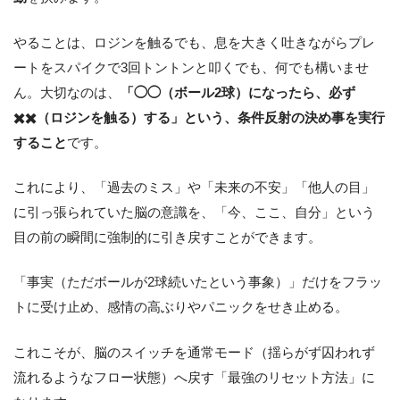
やることは、ロジンを触るでも、息を大きく吐きながらプレ
ートをスパイクで3回トントンと叩くでも、何でも構いませ
ん。大切なのは、
「◯◯（ボール2球）になったら、必ず
✖️✖️（ロジンを触る）する」という、条件反射の決め事を実行
すること
です。
これにより、「過去のミス」や「未来の不安」「他人の目」
に引っ張られていた脳の意識を、「今、ここ、自分」という
目の前の瞬間に強制的に引き戻すことができます。
「事実（ただボールが2球続いたという事象）」だけをフラッ
トに受け止め、感情の高ぶりやパニックをせき止める。
これこそが、脳のスイッチを通常モード（揺らがず囚われず
流れるようなフロー状態）へ戻す「最強のリセット方法」に