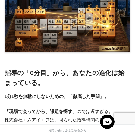
指導の「0分目」から、あなたの進化は始
まっている。
1分1秒を無駄にしないための、「徹底した手間」。
「現場で会ってから、課題を探す」
のでは遅すぎる。
株式会社エムアイエフは、限られた指導時間の1分1秒を
「上
達」
のためだけに使うため、あえて非効率な
「事前の徹底解
お問い合わせはこちらから