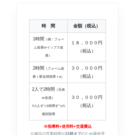
時 間
金額（税込）
1時間
（例：フォー
１８，０００円
ム改善orイップス改
（税込）
善）
2時間
３０，０００円
（フォーム改
（税込）
善＋変化球指導＋α）
2人で2時間
（兄弟
３０，０００円
or友達）
（税込）
※1人ずつ1時間ずつの
個別指導
※指導料+使用料+交通費込
※施設の営業時間が
21時まで
のため最終受