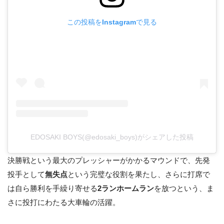
この投稿をInstagramで見る
EDOSAKI BOYS(@edosaki_boys)がシェアした投稿
決勝戦という最大のプレッシャーがかかるマウンドで、先発
投手として
無失点
という完璧な役割を果たし、さらに打席で
は自ら勝利を手繰り寄せる
2ランホームラン
を放つという、ま
さに投打にわたる大車輪の活躍。