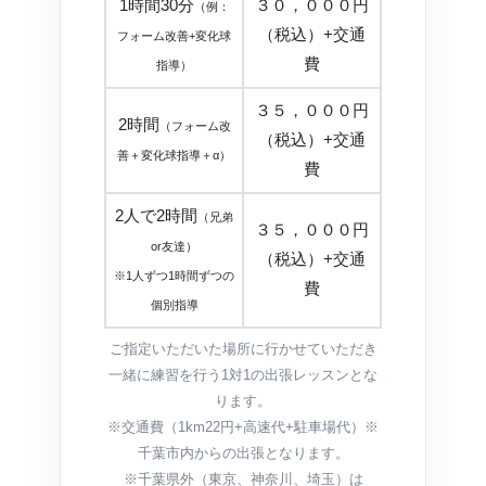
1時間30分
３０，０００円
（例：
（税込）+交通
フォーム改善+変化球
費
指導）
３５，０００円
2時間
（フォーム改
（税込）+交通
善＋変化球指導＋α）
費
2人で2時間
（兄弟
３５，０００円
or友達）
（税込）+交通
※1人ずつ1時間ずつの
費
個別指導
ご指定いただいた場所に行かせていただき
一緒に練習を行う1対1の出張レッスンとな
ります。
※交通費（1km22円+高速代+駐車場代）※
千葉市内からの出張となります。
※千葉県外（東京、神奈川、埼玉）は