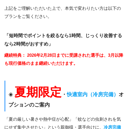
上記をご理解いただいた上で、本気で変わりたい方は以下の
プランをご覧ください。
「短時間でポイントを絞るなら1時間、じっくり改善する
なら2時間がおすすめ」
継続特典：
2026年2月28日までに受講された選手は、3月以降
も現行価格のまま継続いただけます。
夏期限定
☀️
・
快適室内（冷房完備）
オ
プションのご案内
「夏の厳しい暑さや熱中症が心配」「蚊などの虫刺されを気
にせず集中させたい」という親御様・選手向けに、
冷房完備