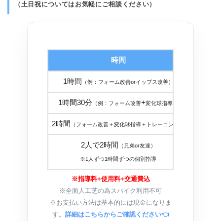
（土日祝についてはお気軽にご相談ください）
時間
金
1時間
１８，
（例：フォーム改善orイップス改善）
1時間30分
+
２５，
（例：フォーム改善
変化球指導）
2時間
３０，
（フォーム改善＋変化球指導＋トレーニング）
2人で2時間
（兄弟or友達）
３０，
※1人ずつ1時間ずつの個別指導
※指導料+使用料+交通費込
※全面人工芝の為スパイク利用不可
※お支払い方法は基本的には現金になりま
す。
詳細はこちらからご確認ください👈