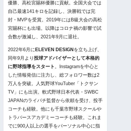
優勝、高松宮賜杯優勝に貢献。全国大会では
自己最速141キロを記録し、決勝戦では完
封・MVPを受賞。2019年にはB級大会の高松
宮賜杯にも出場。以降はコロナ禍の影響で試
合数が激減し、2021年9月に退社。
2022年6月に
ELEVEN DESIGN
を立ち上げ、
同年9月より
投球アドバイザーとして本格的
に野球指導をスタート
。Instagramを中心と
した情報発信に注力し、総フォロワー数は2
万人を突破。人気野球YouTuber「トクサン
TV」にも出演。軟式野球日本代表・SWBC
JAPANのライパチ監督から依頼を受け、投手
コーチも経験。他にも千葉市野球スクールや
トラバースアカデミーコーチも経験。これま
でに900人以上の選手をパーソナル中心に指