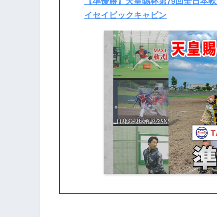
【準優勝】天皇賜杯第79回全日本軟
イセイビックキャビン