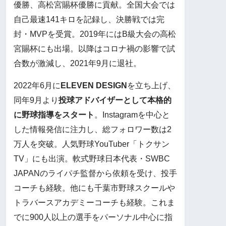
優勝、高松宮賜杯優勝に貢献。全国大会では
自己最速141キロを記録し、決勝戦では完
封・MVPを受賞。2019年にはB級大会の高松
宮賜杯にも出場。以降はコロナ禍の影響で試
合数が激減し、2021年9月に退社。
2022年6月に
ELEVEN DESIGN
を立ち上げ、
同年9月より
投球アドバイザーとして本格的
に野球指導をスタート
。Instagramを中心と
した情報発信に注力し、総フォロワー数は2
万人を突破。人気野球YouTuber「トクサン
TV」にも出演。軟式野球日本代表・SWBC
JAPANのライパチ監督から依頼を受け、投手
コーチも経験。他にも千葉市野球スクールや
トラバースアカデミーコーチも経験。これま
でに900人以上の選手をパーソナル中心に指