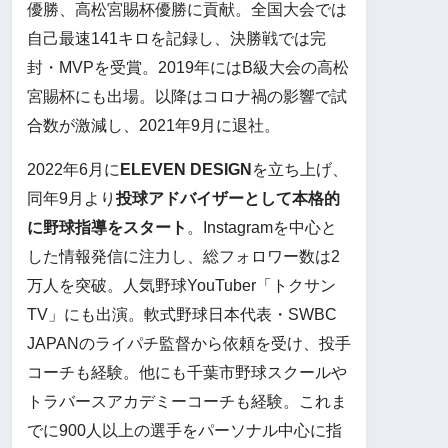
優勝、高松宮賜杯優勝に貢献。全国大会では
自己最速141キロを記録し、決勝戦では完
封・MVPを受賞。2019年にはB級大会の高松
宮賜杯にも出場。以降はコロナ禍の影響で試
合数が激減し、2021年9月に退社。
2022年6月に
ELEVEN DESIGN
を立ち上げ、
同年9月より
投球アドバイザーとして本格的
に野球指導をスタート
。Instagramを中心と
した情報発信に注力し、総フォロワー数は2
万人を突破。人気野球YouTuber「トクサン
TV」にも出演。軟式野球日本代表・SWBC
JAPANのライパチ監督から依頼を受け、投手
コーチも経験。他にも千葉市野球スクールや
トラバースアカデミーコーチも経験。これま
でに900人以上の選手をパーソナル中心に指