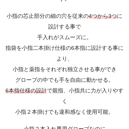
小指の芯止部分の細の穴を従来の
4つから3つ
に
設計する事で
手入れがスムーズに。
指袋を小指二本掛け仕様の6本指に設計する事に
より、
小指と薬指をそれぞれ独立させる事ができ
グローブの中でも手を自由に動かせる。
6本指仕様の設計
で親指、小指共に力が入りやす
く
小指２本掛けでも違和感なく使用可能。
小指２本入れ専用グローブなのに