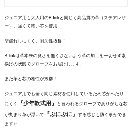
ジュニア用も大人用のB-linkと同じく高品質の革（ステアレザ
ー）、強くて軽い芯を使用。
型崩れしにくく、耐久性抜群！
B-linkは革本来の良さを無くさないよう革の加工を一切せず素
揚げの状態でグローブをお届けします。
また革と芯の相性が抜群！
ジュニア用でも全く同じ素材を使用しているため芯がへたり
『少年軟式用』
にくく
と言われるグローブでありがちな芯
『ぷにぷに』
が丸まり革が浮いて
する感じも防ぐ事ができ
ます✨