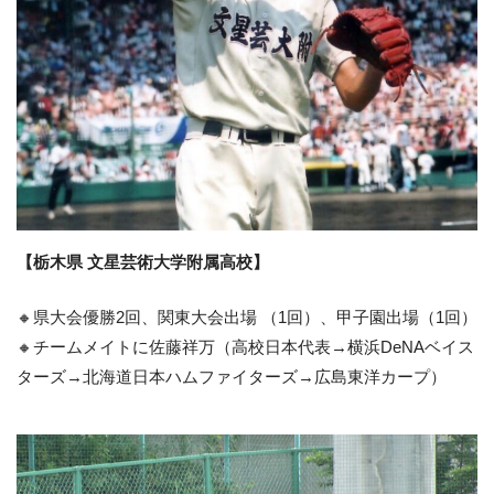
【栃木県 文星芸術大学附属高校】
🔸県大会優勝2回、関東大会出場 （1回）、甲子園出場（1回）
🔸チームメイトに佐藤祥万（高校日本代表→横浜DeNAベイス
ターズ→北海道日本ハムファイターズ→広島東洋カープ）