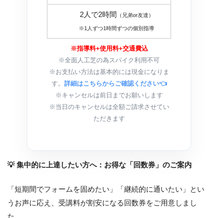
2人で2時間
（兄弟or友達）
３０，
※1人ずつ1時間ずつの個別指導
※指導料+使用料+交通費込
※全面人工芝の為スパイク利用不可
※お支払い方法は基本的には現金になりま
す。
詳細はこちらからご確認ください👈
※キャンセルは前日までお願いします
※当日のキャンセルは全額ご請求させてい
ただきます
💡 集中的に上達したい方へ：お得な「回数券」のご案内
「短期間でフォームを固めたい」「継続的に通いたい」とい
うお声に応え、受講料が割安になる回数券をご用意しまし
た。