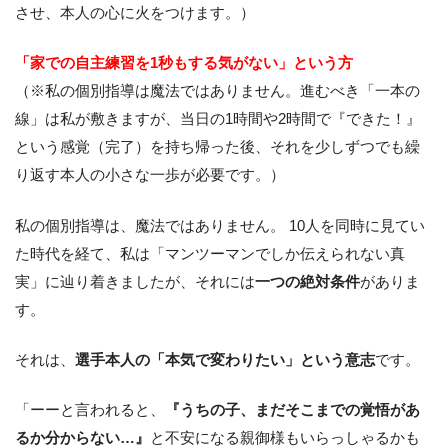
させ、本人の心に火をつけます。）
「家での自主練習を1秒もする気がない」という方
（※私の個別指導は魔法ではありません。進むべき「一本の
線」は私が敷きますが、当日の1時間や2時間で『できた！』
という感覚（完了）を持ち帰った後、それを少しずつでも繰
り返す本人の小さな一歩が必要です。）
私の個別指導は、魔法ではありません。 10人を同時に見てい
た時代を経て、私は「マンツーマンでしか伝えられない真
実」に辿り着きましたが、それには
一つの絶対条件
がありま
す。
それは、
選手本人の「本気で変わりたい」という意志
です。
「ーーと言われると、
『うちの子、まだそこまでの覚悟があ
るか分からない…』
と不安になる親御様もいらっしゃるかも