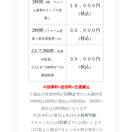
1時間
（例：フォー
１８，０００円
ム改善orイップス改
（税込）
善）
2時間
３０，０００円
（フォーム改
（税込）
善＋変化球指導＋α）
2人で2時間
（兄弟
３０，０００円
or友達）
（税込）
※1人ずつ1時間ずつの
個別指導
※指導料+使用料+交通費込
※施設の営業時間が
21時まで
のため最終受
付時間は1時間の場合は20時開始、2時間の
場合は19時開始になります。
※18.44㍍の選手は
スパイク利用可能
。
※キャンセルは
3日前
までにお願いします
（2日前より施設のキャンセル料が発生いた