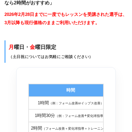
なら2時間がおすすめ」
2026年2月28日までに一度でもレッスンを受講された選手は、
3月以降も現行価格のままご利用いただけます。
月
曜日・
金
曜日限定
（土日祝についてはお気軽にご相談ください）
時間
金
1時間
１８，
（例：フォーム改善orイップス改善）
1時間30分
+
２５，
（例：フォーム改善
変化球指導）
2時間
３０，
（フォーム改善＋変化球指導＋トレーニング）